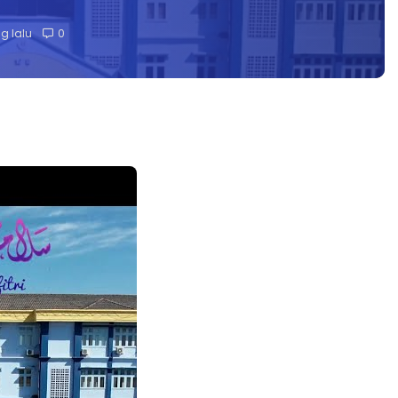
g lalu
0