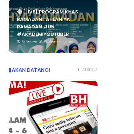
🔴 [LIVE] PROGRAM KHAS
RAMADAN : AHLAN YA
RAMADAN #05
#AKADEMIYOUTUBER
Unknown
4 tahun yang lalu
AKAN DATANG!
LIHAT SEMUA