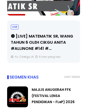
LIVE
Sejarah Ti
🔴 [LIVE] MATEMATIK SR, WANG
Unknown
TAHUN 6 OLEH CIKGU ANITA
#ALLINONE #141 #...
Yu. Chekgu LK
5 hari yang lalu
SEGMEN KHAS
LIHAT SEMUA
MAJLIS ANUGERAH FFK
(FESTIVAL LENSA
PENDIDIKAN - FLeP) 2026