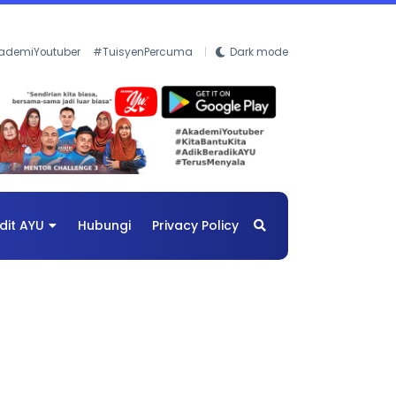
ademiYoutuber
#TuisyenPercuma
Dark mode
dit AYU
Hubungi
Privacy Policy