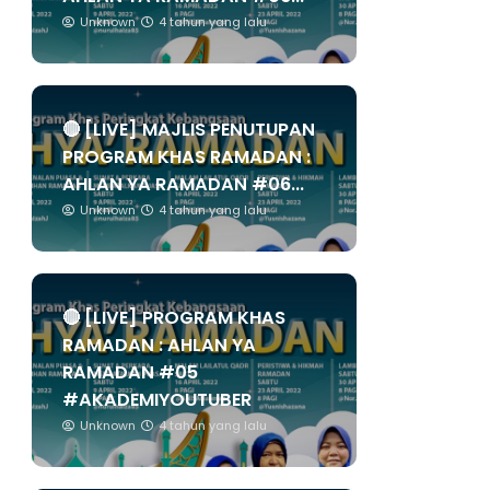
Unknown
4 tahun yang lalu
🔴 [LIVE] MAJLIS PENUTUPAN
PROGRAM KHAS RAMADAN :
AHLAN YA RAMADAN #06...
Unknown
4 tahun yang lalu
🔴 [LIVE] PROGRAM KHAS
RAMADAN : AHLAN YA
RAMADAN #05
#AKADEMIYOUTUBER
Unknown
4 tahun yang lalu