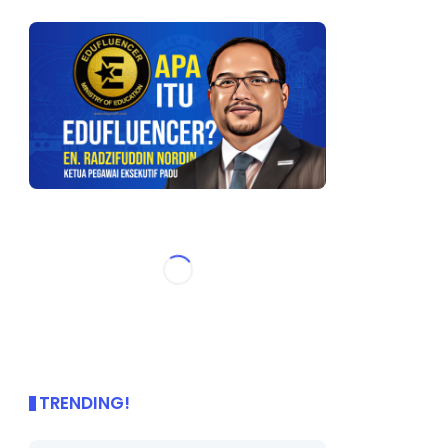
TRENDING!
🌟 PBD OnePage Kini di