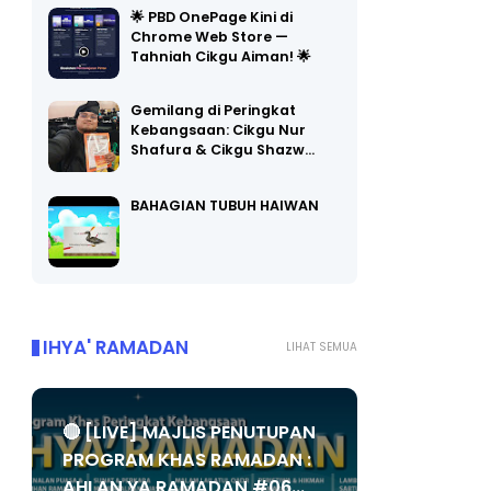
Chrome Web Store —
Tahniah Cikgu Aiman! 🌟
Gemilang di Peringkat
Kebangsaan: Cikgu Nur
Shafura & Cikgu Shazw…
BAHAGIAN TUBUH HAIWAN
IHYA' RAMADAN
LIHAT SEMUA
🔴 [LIVE] MAJLIS PENUTUPAN
PROGRAM KHAS RAMADAN :
AHLAN YA RAMADAN #06...