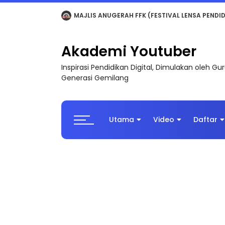
LIVE
🔴 [LIVE] MATEMATIK SR, WANG TAHUN 6
Akademi Youtuber
Inspirasi Pendidikan Digital, Dimulakan oleh G
Generasi Gemilang
Utama
Video
Daftar