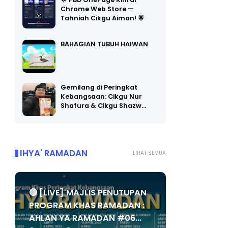
🌟 PBD OnePage Kini di
Chrome Web Store —
Tahniah Cikgu Aiman! 🌟
BAHAGIAN TUBUH HAIWAN
Gemilang di Peringkat
Kebangsaan: Cikgu Nur
Shafura & Cikgu Shazw…
IHYA' RAMADAN
LIHAT SEMUA
🔴 [LIVE] MAJLIS PENUTUPAN
PROGRAM KHAS RAMADAN :
AHLAN YA RAMADAN #06...