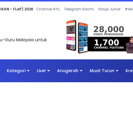
 OLEH CIKGU ANITA #ALLINONE #141 #...
Channel AYU
Telegram Rasmi
Group Junior
#Ak
uru-Guru Malaysia untuk
Kategori
Live!
Anugerah
Muat Turun
Kre