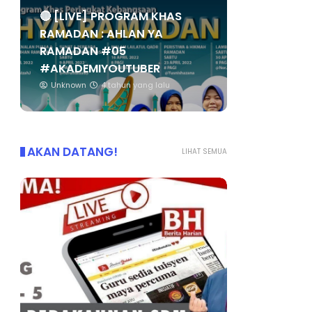
🔴 [LIVE] PROGRAM KHAS
RAMADAN : AHLAN YA
RAMADAN #05
#AKADEMIYOUTUBER
Unknown
4 tahun yang lalu
AKAN DATANG!
LIHAT SEMUA