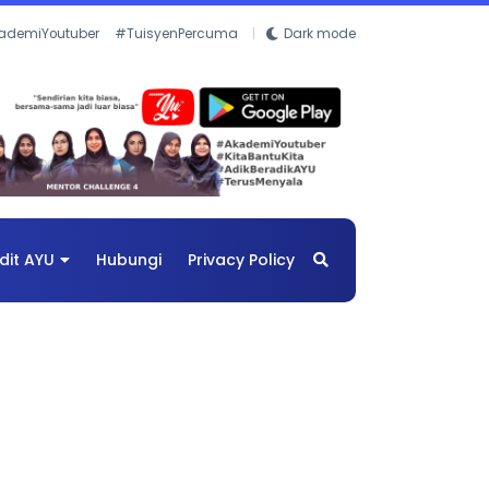
ademiYoutuber
#TuisyenPercuma
Dark mode
dit AYU
Hubungi
Privacy Policy