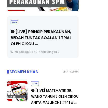
BICARA PROFESIONAL 8 :
BICARA K
TIMBALAN KETUA PENGARAH
MAKANAN 
PENDIDIKAN MALAYSIA
BERKUALITI
Unknown
9 hari yang lalu
Unknown
SEGMEN KHAS
LIHAT SEMUA
LIVE
🔴 [LIVE] MATEMATIK SR,
WANG TAHUN 6 OLEH CIKGU
ANITA #ALLINONE #141 #...