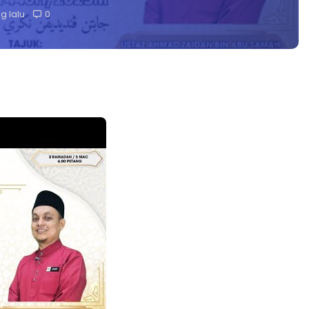
g lalu
0