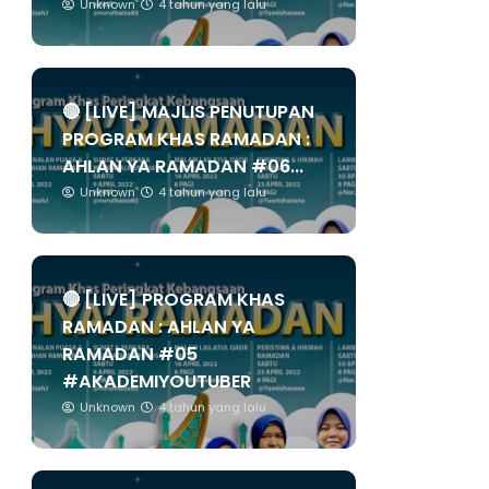
Unknown
4 tahun yang lalu
🔴 [LIVE] MAJLIS PENUTUPAN
PROGRAM KHAS RAMADAN :
AHLAN YA RAMADAN #06...
Unknown
4 tahun yang lalu
🔴 [LIVE] PROGRAM KHAS
RAMADAN : AHLAN YA
RAMADAN #05
#AKADEMIYOUTUBER
Unknown
4 tahun yang lalu