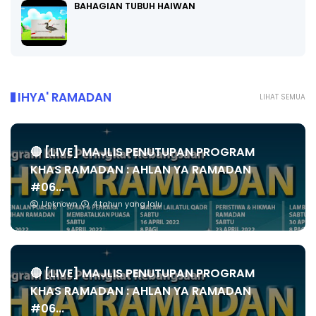
BAHAGIAN TUBUH HAIWAN
IHYA' RAMADAN
LIHAT SEMUA
🔴 [LIVE] MAJLIS PENUTUPAN PROGRAM
KHAS RAMADAN : AHLAN YA RAMADAN
#06...
Unknown
4 tahun yang lalu
🔴 [LIVE] MAJLIS PENUTUPAN PROGRAM
KHAS RAMADAN : AHLAN YA RAMADAN
#06...