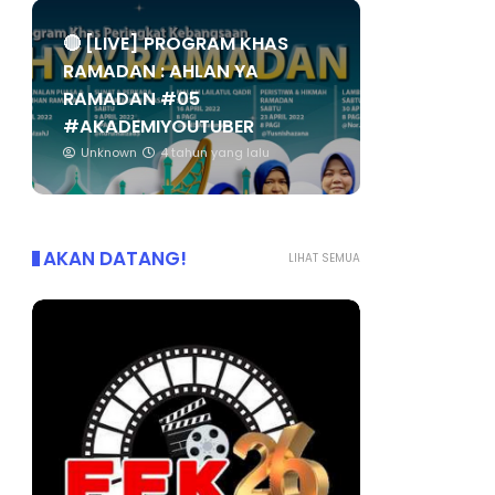
🔴 [LIVE] PROGRAM KHAS
RAMADAN : AHLAN YA
RAMADAN #05
#AKADEMIYOUTUBER
Unknown
4 tahun yang lalu
AKAN DATANG!
LIHAT SEMUA