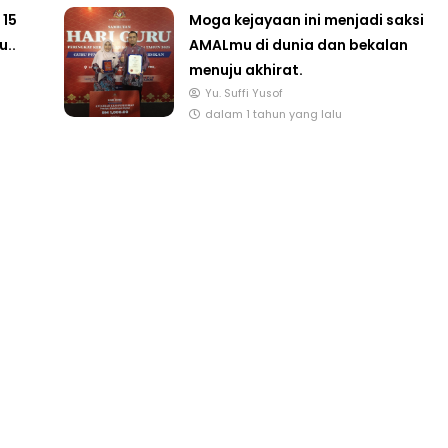
 15
Moga kejayaan ini menjadi saksi
u..
AMALmu di dunia dan bekalan
menuju akhirat.
Yu. Suffi Yusof
dalam 1 tahun yang lalu
NAL 8 :
MAJLIS ANUGERAH FFK
 PENGARAH
(FESTIVAL LENSA PENDIDIKAN -
AYSIA
FLeP) 2026
ng lalu
Unknown
6 hari yang lalu