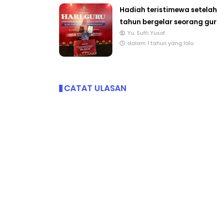
Hadiah teristimewa setelah
tahun bergelar seorang gur
Yu. Suffi Yusof
dalam 1 tahun yang lalu
IVE
BICARA PROFESIO
TIMBALAN KETUA
 [LIVE] PRINSIP PERAKAUNAN,
PENDIDIKAN MAL
EDAH TUNTAS SOALAN 1 TRIAL
CATAT ULASAN
LEH CIKGU ...
Unknown
11 hari ya
Yu. Chekgu LK
9 hari yang lalu