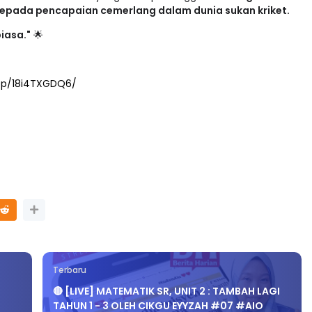
biasa."
🌟
/p/18i4TXGDQ6/
Terbaru
🔴 [LIVE] MATEMATIK SR, UNIT 2 : TAMBAH LAGI
TAHUN 1 - 3 OLEH CIKGU EYYZAH #07 #AIO
#TUISYENPERCUMA