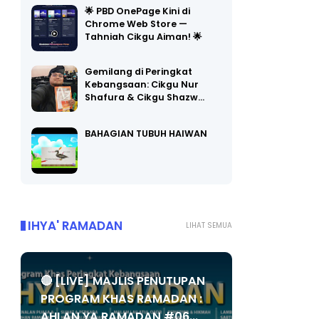
Chrome Web Store —
Tahniah Cikgu Aiman! 🌟
Gemilang di Peringkat
Kebangsaan: Cikgu Nur
Shafura & Cikgu Shazw…
BAHAGIAN TUBUH HAIWAN
IHYA' RAMADAN
LIHAT SEMUA
🔴 [LIVE] MAJLIS PENUTUPAN
PROGRAM KHAS RAMADAN :
AHLAN YA RAMADAN #06...