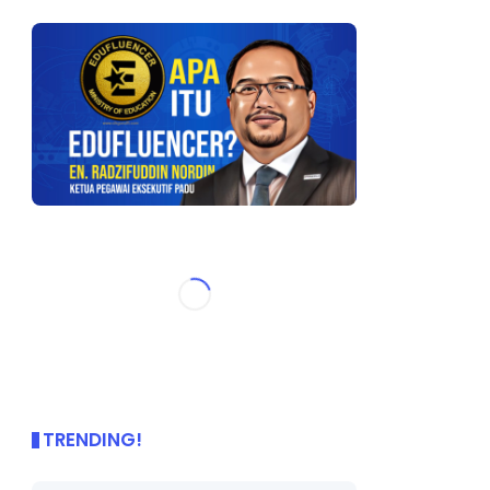
TRENDING!
🌟 PBD OnePage Kini di