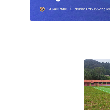
Yu. Suffi Yusof
dalam 1 tahun yang la