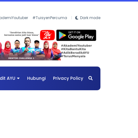
ademiYoutuber
#TuisyenPercuma
Dark mode
dit AYU
Hubungi
Privacy Policy