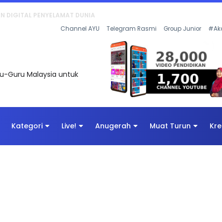
KAN - FLeP) 2026
Channel AYU
Telegram Rasmi
Group Junior
#Ak
uru-Guru Malaysia untuk
Kategori
Live!
Anugerah
Muat Turun
Kre