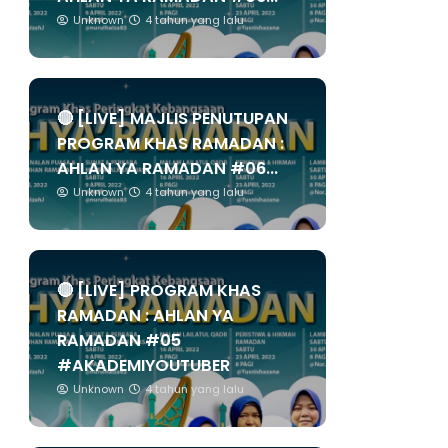
Unknown
4 tahun yang lalu
🔴 [LIVE] MAJLIS PENUTUPAN
PROGRAM KHAS RAMADAN :
AHLAN YA RAMADAN #06...
Unknown
4 tahun yang lalu
🔴 [LIVE] PROGRAM KHAS
RAMADAN : AHLAN YA
RAMADAN #05
#AKADEMIYOUTUBER
Unknown
4 tahun yang lalu