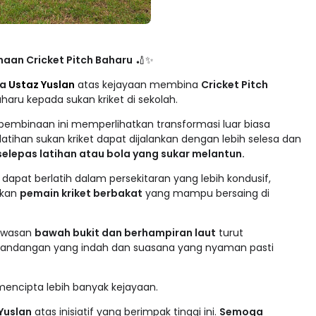
aan Cricket Pitch Baharu
🏏✨
da
Ustaz Yuslan
atas kejayaan membina
Cricket Pitch
aru kepada sukan kriket di sekolah.
 pembinaan ini memperlihatkan transformasi luar biasa
i, latihan sukan kriket dapat dijalankan dengan lebih selesa dan
 selepas latihan atau bola yang sukar melantun.
dapat berlatih dalam persekitaran yang lebih kondusif,
rkan
pemain kriket berbakat
yang mampu bersaing di
kawasan
bawah bukit dan berhampiran laut
turut
andangan yang indah dan suasana yang nyaman pasti
mencipta lebih banyak kejayaan.
Yuslan
atas inisiatif yang berimpak tinggi ini.
Semoga
epada pencapaian cemerlang dalam dunia sukan kriket.