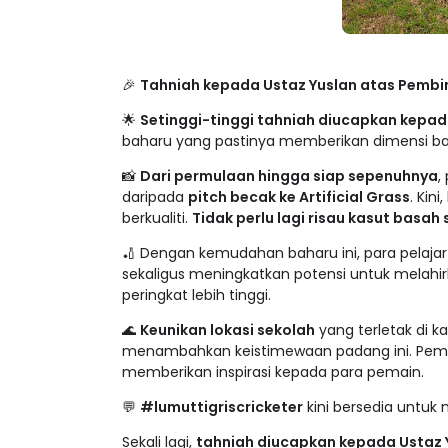
🎉
Tahniah kepada Ustaz Yuslan atas Pembin
🌟
Setinggi-tinggi tahniah diucapkan kepa
baharu yang pastinya memberikan dimensi bah
📸
Dari permulaan hingga siap sepenuhnya
,
daripada
pitch becak ke Artificial Grass
. Kin
berkualiti.
Tidak perlu lagi risau kasut basah
🏏 Dengan kemudahan baharu ini, para pelajar 
sekaligus meningkatkan potensi untuk melahi
peringkat lebih tinggi.
🌊
Keunikan lokasi sekolah
yang terletak di 
menambahkan keistimewaan padang ini. Pem
memberikan inspirasi kepada para pemain.
💬
#lumuttigriscricketer
kini bersedia untuk 
Sekali lagi,
tahniah diucapkan kepada Ustaz 
kemudahan baharu ini menjadi pemangkin k