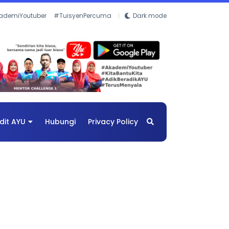
ademiYoutuber
#TuisyenPercuma
Dark mode
dit AYU
Hubungi
Privacy Policy