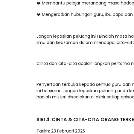
❤️ Membantu pelajar merancang masa had
❤️ Mengeratkan hubungan guru, ibu bapa da
Jangan lepaskan peluang ini.! Binalah masa 
ilmu dan keazaman dalam mencapai cita-c
Cinta dan cita-cita adalah langkah pertam
Penyertaan terbuka kepada semua guru dan mur
ini bersiaran.Jangan lepaskan peluang anda k
hadiah misteri disediakan di akhir setiap epi
SIRI 4: CINTA & CITA-CITA ORANG TERK
Tarikh: 23 Februari 2025