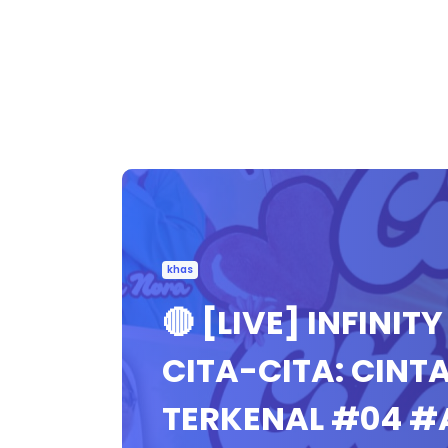
khas
🔴 [LIVE] INFINIT
CITA-CITA: CINT
TERKENAL #04 