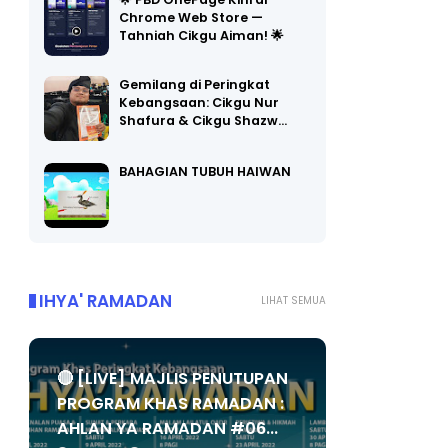
Chrome Web Store —
Tahniah Cikgu Aiman! 🌟
Gemilang di Peringkat
Kebangsaan: Cikgu Nur
Shafura & Cikgu Shazw…
BAHAGIAN TUBUH HAIWAN
IHYA' RAMADAN
LIHAT SEMUA
🔴 [LIVE] MAJLIS PENUTUPAN
PROGRAM KHAS RAMADAN :
AHLAN YA RAMADAN #06...