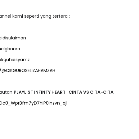
annel kami seperti yang tertera :
idisulaiman
elgbnora
ekguhiesyamz
m/@CIKGUROSELIZAHAMZAH
pautan
PLAYLIST INFINTY HEART : CINTA VS CITA-CITA
.
1jOc0_WprBfm7yD7hiP0Inzvn_ojl