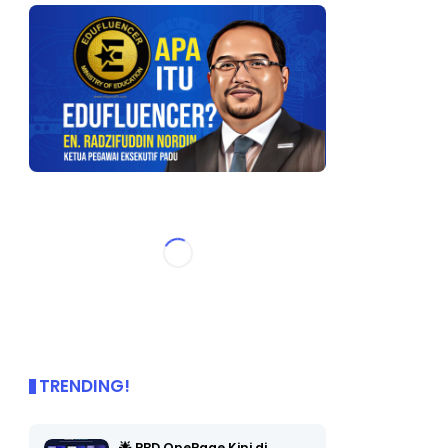
TRENDING!
🌟 PBD OnePage Kini di