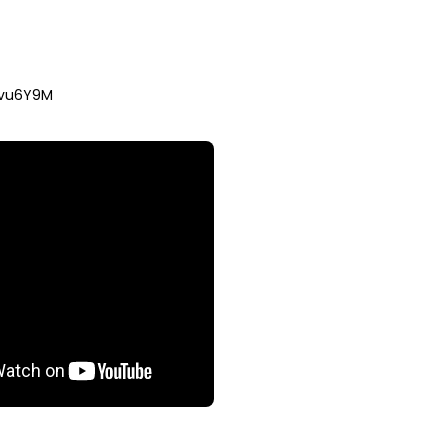
ovu6Y9M
TRANSFORMASI DIGITAL GURU
SIRI 7 : PAHLAWAN DIGITAL
P PERAKAUNAN,
PENYELAMAT DUNIA
ALAN 1 TRIAL
Unknown
3 hari yang lalu
ri yang lalu