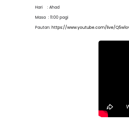
Hari : Ahad
Masa : 11:00 pagi
Pautan:
https://www.youtube.com/live/Q5w1
LIVE
ejarah Tingkatan 4
🔴 [LIVE] PRINSI
Unknown
6 hari yang lalu
BEDAH TUNTAS SO
OLEH CIKGU ...
Yu. Chekgu LK
7 ha