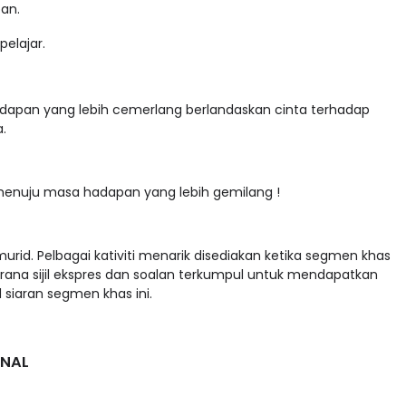
apan.
n pelajar.
hadapan yang lebih cemerlang berlandaskan cinta terhadap
ita.
a menuju masa hadapan yang lebih gemilang !
id. Pelbagai kativiti menarik disediakan ketika segmen khas
erana sijil ekspres dan soalan terkumpul untuk mendapatkan
sod siaran segmen khas ini.
ENAL