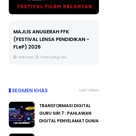
LIVE
MAJLIS ANUGERAH FFK
(FESTIVAL LENSA PENDIDIKAN -
🔴 [LIVE]
FLeP) 2026
TAHUN 6 O
#ALLINONE
Unknown
4 hari yang lalu
Yu. Chekgu 
SEGMEN KHAS
LIHAT SEMUA
TRANSFORMASI DIGITAL
GURU SIRI 7 : PAHLAWAN
DIGITAL PENYELAMAT DUNIA