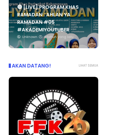
🔴 [LIVE] PROGRAM KHAS
RAMADAN : AHLAN YA
RAMADAN #05
#AKADEMIYOUTUBER
Unknown
4 tahun yang lalu
AKAN DATANG!
LIHAT SEMUA