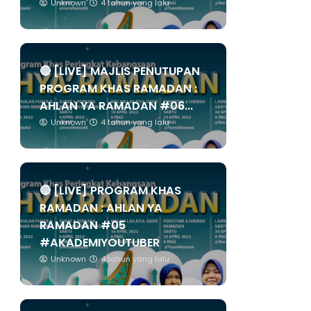
Unknown
4 tahun yang lalu
🔴 [LIVE] MAJLIS PENUTUPAN
PROGRAM KHAS RAMADAN :
AHLAN YA RAMADAN #06...
Unknown
4 tahun yang lalu
🔴 [LIVE] PROGRAM KHAS
RAMADAN : AHLAN YA
RAMADAN #05
#AKADEMIYOUTUBER
Unknown
4 tahun yang lalu