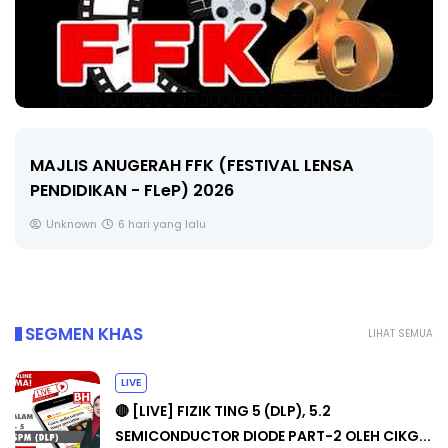
LIVE
L LENSA
🔴 [LIVE] MATEMATIK SR, WANG T
CIKGU ANITA #ALLINONE #141 #...
Yu. Chekgu LK
8 hari yang lalu
SEGMEN KHAS
LIHAT SEMUA
LIVE
🔴 [LIVE] FIZIK TING 5 (DLP), 5.2
SEMICONDUCTOR DIODE PART-2 OLEH CIKG...