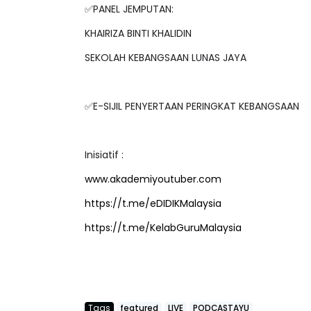
KHAIRIZA BINTI KHALIDIN
SEKOLAH KEBANGSAAN LUNAS JAYA
LIVE
ejarah Tingkatan 4
🔴 [LIVE] PRINSI
✅E-SIJIL PENYERTAAN PERINGKAT KEBANGSAAN
Unknown
7 hari yang lalu
BEDAH TUNTAS SO
OLEH CIKGU ...
Inisiatif :
Yu. Chekgu LK
8 ha
www.akademiyoutuber.com
https://t.me/eDIDIKMalaysia
https://t.me/KelabGuruMalaysia
Tags
featured
LIVE
PODCASTAYU