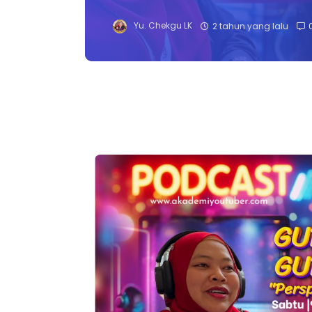
Yu. Chekgu LK
2 tahun yang lalu