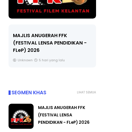
LIVE
MAJLIS ANUGERAH FFK
(FESTIVAL LENSA PENDIDIKAN -
🔴 [LIVE]
FLeP) 2026
TAHUN 6 O
#ALLINONE
Unknown
5 hari yang lalu
Yu. Chekgu 
SEGMEN KHAS
LIHAT SEMUA
MAJLIS ANUGERAH FFK
(FESTIVAL LENSA
PENDIDIKAN - FLeP) 2026