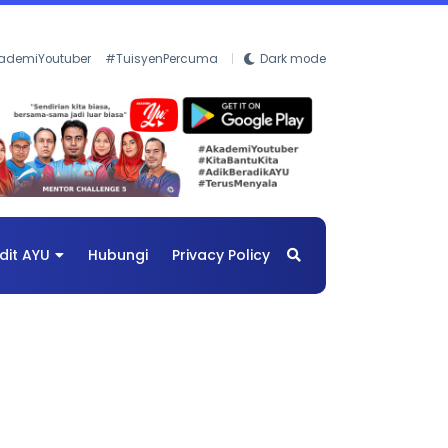
ademiYoutuber
#TuisyenPercuma
Dark mode
dit AYU
Hubungi
Privacy Policy