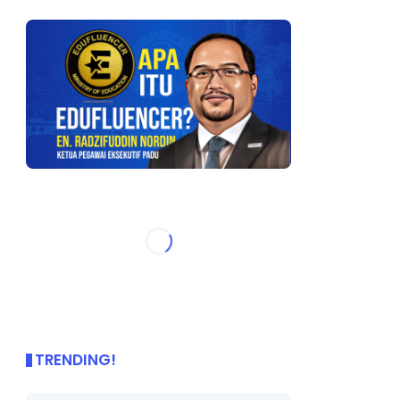
TRENDING!
🌟 PBD OnePage Kini di