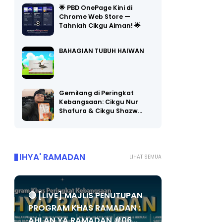
Chrome Web Store —
Tahniah Cikgu Aiman! 🌟
BAHAGIAN TUBUH HAIWAN
Gemilang di Peringkat
Kebangsaan: Cikgu Nur
Shafura & Cikgu Shazw…
IHYA' RAMADAN
LIHAT SEMUA
🔴 [LIVE] MAJLIS PENUTUPAN
PROGRAM KHAS RAMADAN :
AHLAN YA RAMADAN #06...