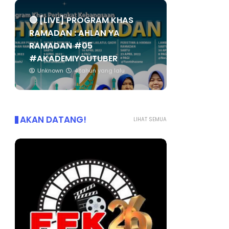
🔴 [LIVE] PROGRAM KHAS
RAMADAN : AHLAN YA
RAMADAN #05
#AKADEMIYOUTUBER
Unknown
4 tahun yang lalu
AKAN DATANG!
LIHAT SEMUA