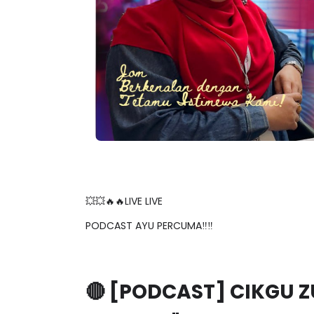
💥💥🔥🔥LIVE LIVE
PODCAST AYU PERCUMA‼️‼️
🔴 [PODCAST] CIKGU Z
SENIOR : "PERSPEKTIF 