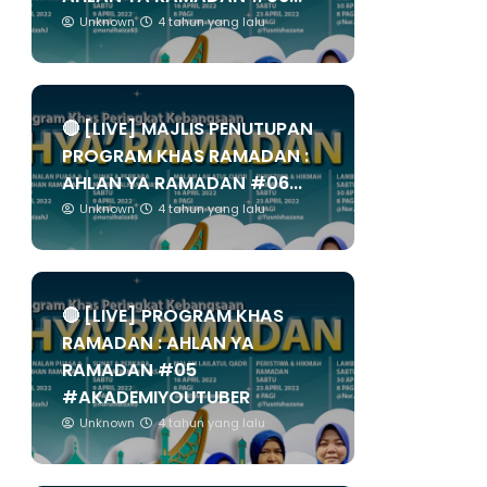
Unknown
4 tahun yang lalu
🔴 [LIVE] MAJLIS PENUTUPAN
PROGRAM KHAS RAMADAN :
AHLAN YA RAMADAN #06...
Unknown
4 tahun yang lalu
🔴 [LIVE] PROGRAM KHAS
RAMADAN : AHLAN YA
RAMADAN #05
#AKADEMIYOUTUBER
Unknown
4 tahun yang lalu