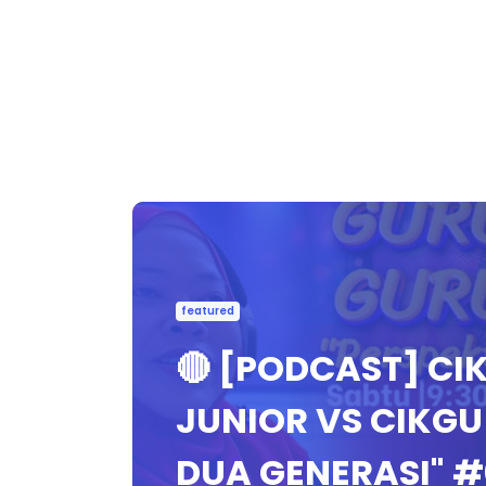
featured
🔴 [PODCAST] CIK
JUNIOR VS CIKGU 
DUA GENERASI" #