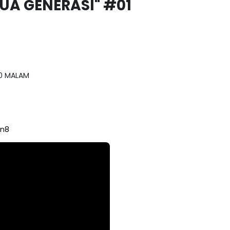
30 MALAM
An8