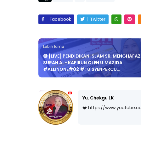
Facebook
Twitter
Lebih lama
🔴 [LIVE] PENDIDIKAN ISLAM SR, MENGHAFAZ
SURAH AL- KAFIRUN OLEH U.MAZIDA
#ALLINONE#02 #TUISYENPERCU…
Yu. Chekgu LK
❤️ https://www.youtube.
POST BERKAITAN