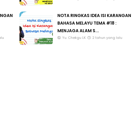
alu
Yu. Chekgu LK
2 tahun yang lalu
RANGAN
NOTA RINGKAS IDEA ISI KARANGAN
BAHASA MELAYU TEMA #18 :
MENJAGA ALAM S...
alu
Yu. Chekgu LK
2 tahun yang lalu