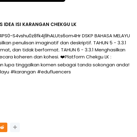
AS IDEA ISI KARANGAN CHEKGU LK
Lo4PS0-S4vshu0z8fk4j9hALUts6om4Hr
DSKP BAHASA MELAYU
lkan penulisan imaginatif dan deskriptif. TAHUN 5 - 3.3.1
at, dan tidak berformat. TAHUN 6 - 3.3.1 Menghasilkan
ecara koheren dan kohesi. ❤️Platform Chekgu LK :
n lupa tinggalkan komen sebagai tanda sokongan anda!
layu
#karangan
#edufluencers