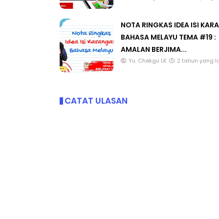
Yu. Chekgu LK
2 tahun yang l
NOTA RINGKAS IDEA ISI KA
BAHASA MELAYU TEMA #19 :
AMALAN BERJIMA...
Yu. Chekgu LK
2 tahun yang l
CATAT ULASAN