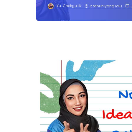
Yu. Chekgu LK
2 tahun yang lalu