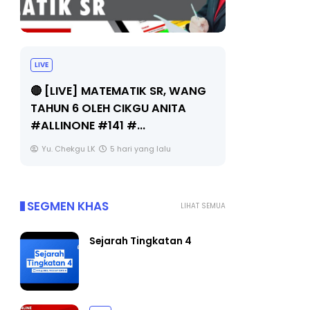
LIVE
Sejarah Tingkatan 4
🔴 [LIVE] 
Unknown
5 hari yang lalu
BEDAH TUN
OLEH CIKGU
Yu. Chekgu 
SEGMEN KHAS
LIHAT SEMUA
Sejarah Tingkatan 4