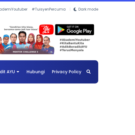
ademiYoutuber
#TuisyenPercuma
Dark mode
dit AYU
Hubungi
Privacy Policy