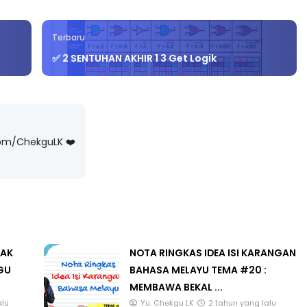
Terbaru
✅ 2 SENTUHAN AKHIR 1 3 Get Logik
LIVE
T 3 : PROGRAM
AT DAN
🔴 [LIVE] MATEMATIK SR, WANG
AN PER...
TAHUN 6 OLEH CIKGU ANITA
#ALLINONE #141 #...
ng lalu
com/ChekguLK ❤️
Yu. Chekgu LK
5 hari yang lalu
LAK
NOTA RINGKAS IDEA ISI KARANGAN
GU
BAHASA MELAYU TEMA #20 :
MEMBAWA BEKAL ...