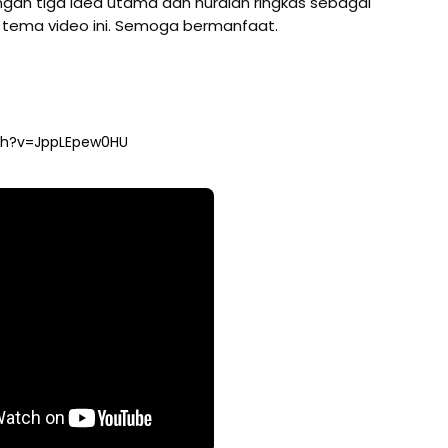
gan tiga idea utama dan huraian ringkas sebagai
 tema video ini. Semoga bermanfaat.
ch?v=JppLEpew0HU