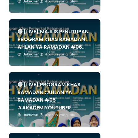
Unknown
4 tahun yang lalu
🔴 [LIVE] MAJLIS PENUTUPAN
PROGRAM KHAS RAMADAN :
AHLAN YA RAMADAN #06...
Unknown
4 tahun yang lalu
🔴 [LIVE] PROGRAM KHAS
RAMADAN : AHLAN YA
RAMADAN #05
#AKADEMIYOUTUBER
Unknown
4 tahun yang lalu