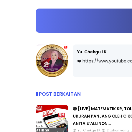
ICARA PROFESIONAL 8 :
BICARA KORPORA
IMBALAN KETUA PENGARAH
MAKANAN SELAM
ENDIDIKAN MALAYSIA
BERKUALITI (AMAL
Yu. Chekgu LK
Unknown
8 hari yang lalu
Unknown
8 hari ya
❤️ https://www.youtube.
POST BERKAITAN
🔴 [LIVE] MATEMATIK SR, TO
UKURAN PANJANG OLEH CIK
ANITA #ALLINON...