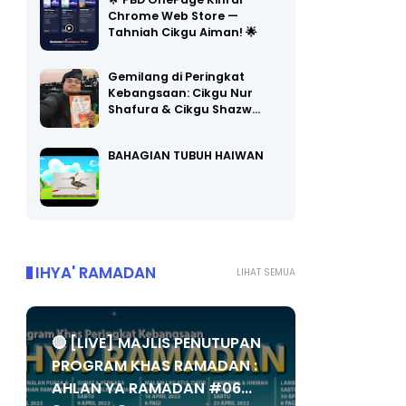
🌟 PBD OnePage Kini di
Chrome Web Store —
Tahniah Cikgu Aiman! 🌟
Gemilang di Peringkat
Kebangsaan: Cikgu Nur
Shafura & Cikgu Shazw…
BAHAGIAN TUBUH HAIWAN
IHYA' RAMADAN
LIHAT SEMUA
🔴 [LIVE] MAJLIS PENUTUPAN
PROGRAM KHAS RAMADAN :
AHLAN YA RAMADAN #06...