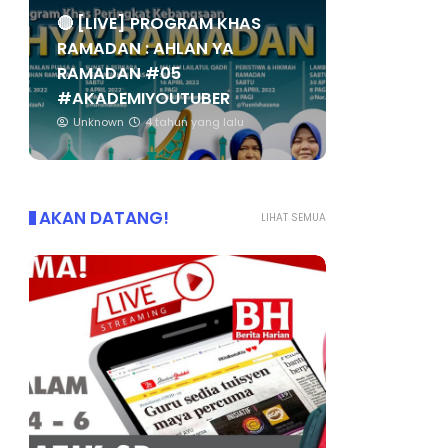
🔴 [LIVE] PROGRAM KHAS
RAMADAN : AHLAN YA
RAMADAN #05
#AKADEMIYOUTUBER
Unknown
4 tahun yang lalu
AKAN DATANG!
LIHAT SEMUA