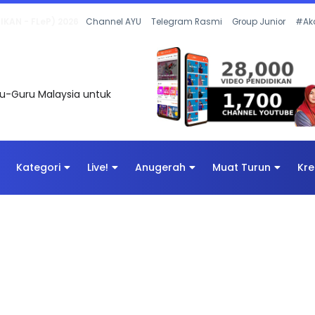
 OLEH CIKGU ANITA #ALLINONE #141 #...
Channel AYU
Telegram Rasmi
Group Junior
#Ak
uru-Guru Malaysia untuk
Kategori
Live!
Anugerah
Muat Turun
Kre