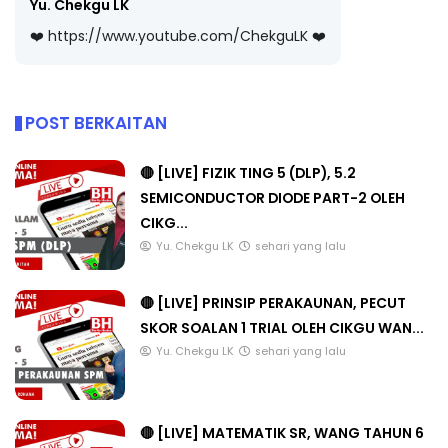
Yu. Chekgu LK
❤️ https://www.youtube.com/ChekguLK ❤️
POST BERKAITAN
🔴 [LIVE] FIZIK TING 5 (DLP), 5.2
SEMICONDUCTOR DIODE PART-2 OLEH
CIKG...
Yu. Chekgu LK
sehari yang lalu
🔴 [LIVE] PRINSIP PERAKAUNAN, PECUT
SKOR SOALAN 1 TRIAL OLEH CIKGU WAN...
Yu. Chekgu LK
sehari yang lalu
🔴 [LIVE] MATEMATIK SR, WANG TAHUN 6