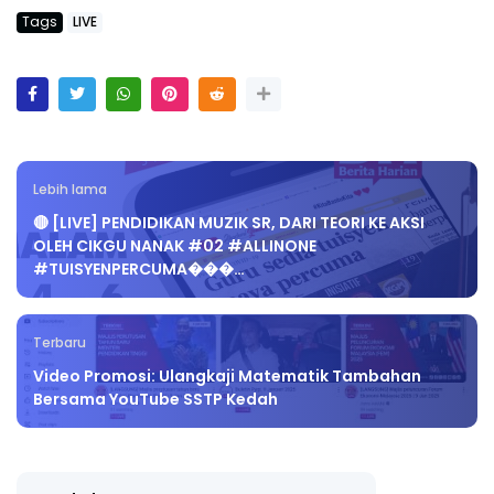
Tags
LIVE
Lebih lama
🔴 [LIVE] PENDIDIKAN MUZIK SR, DARI TEORI KE AKSI
OLEH CIKGU NANAK #02 #ALLINONE
#TUISYENPERCUMA���…
Terbaru
Video Promosi: Ulangkaji Matematik Tambahan
Bersama YouTube SSTP Kedah