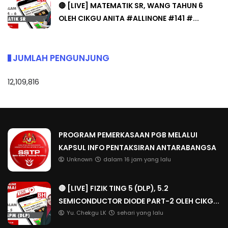
🔴 [LIVE] MATEMATIK SR, WANG TAHUN 6
OLEH CIKGU ANITA #ALLINONE #141 #...
JUMLAH PENGUNJUNG
12,109,816
PROGRAM PEMERKASAAN PGB MELALUI
KAPSUL INFO PENTAKSIRAN ANTARABANGSA
Unknown
dalam 16 jam yang lalu
🔴 [LIVE] FIZIK TING 5 (DLP), 5.2
SEMICONDUCTOR DIODE PART-2 OLEH CIKG...
Yu. Chekgu LK
sehari yang lalu