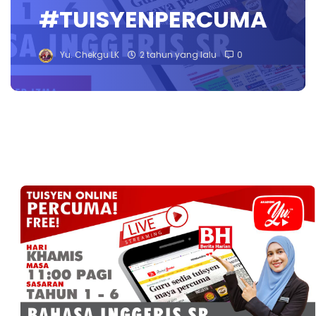
#TUISYENPERCUMA
Yu. Chekgu LK
2 tahun yang lalu
0