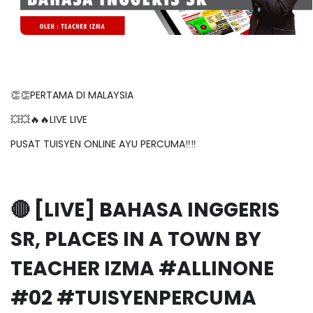
👏👏PERTAMA DI MALAYSIA
💥💥🔥🔥LIVE LIVE
PUSAT TUISYEN ONLINE AYU PERCUMA‼️‼️
🔴 [LIVE] BAHASA INGGERIS
SR, PLACES IN A TOWN BY
TEACHER IZMA #ALLINONE
#02 #TUISYENPERCUMA