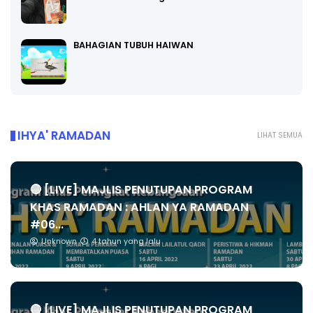
BAHAGIAN TUBUH HAIWAN
IHYA' RAMADAN
LIHAT SEMUA
🔴 [LIVE] MAJLIS PENUTUPAN PROGRAM
KHAS RAMADAN : AHLAN YA RAMADAN
#06...
Unknown
4 tahun yang lalu
🔴 [LIVE] MAJLIS PENUTUPAN PROGRAM