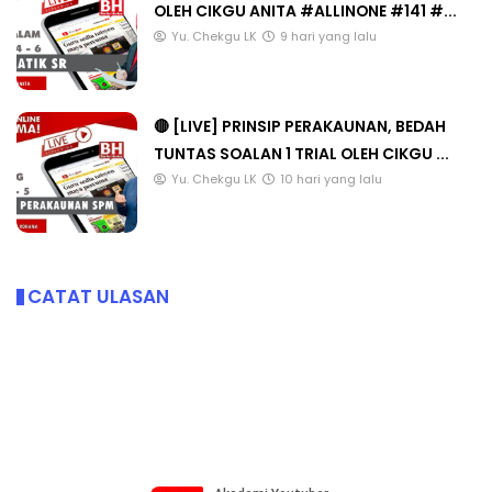
OLEH CIKGU ANITA #ALLINONE #141 #...
Yu. Chekgu LK
9 hari yang lalu
🔴 [LIVE] PRINSIP PERAKAUNAN, BEDAH
TUNTAS SOALAN 1 TRIAL OLEH CIKGU ...
Yu. Chekgu LK
10 hari yang lalu
CATAT ULASAN