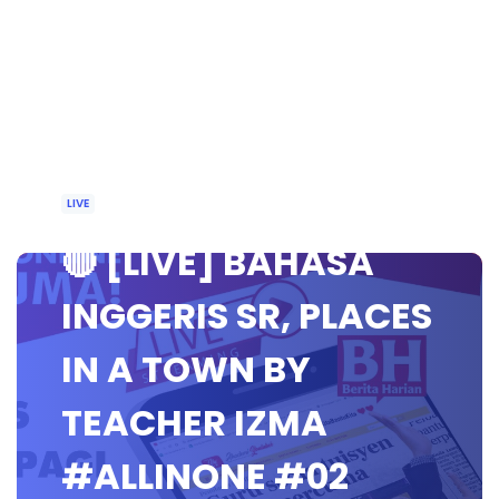
LIVE
🔴 [LIVE] BAHASA
INGGERIS SR, PLACES
IN A TOWN BY
TEACHER IZMA
#ALLINONE #02