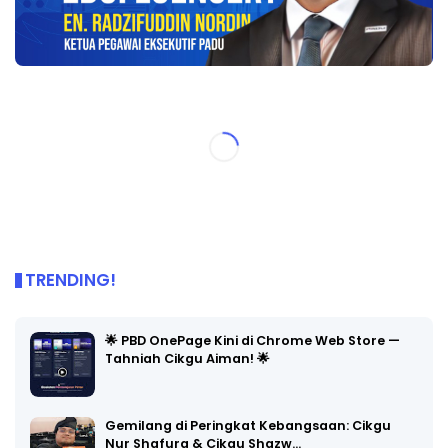
TRENDING!
🌟 PBD OnePage Kini di Chrome Web Store —
Tahniah Cikgu Aiman! 🌟
Gemilang di Peringkat Kebangsaan: Cikgu
Nur Shafura & Cikgu Shazw…