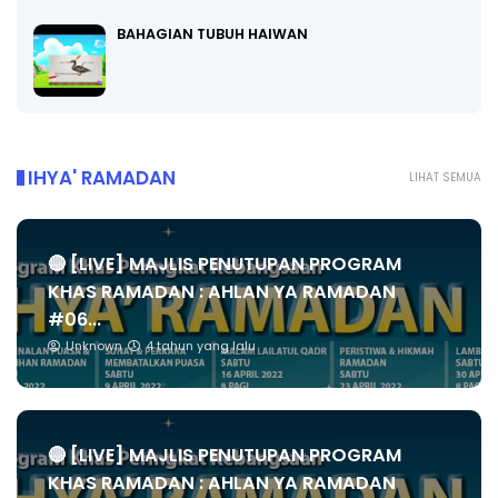
BAHAGIAN TUBUH HAIWAN
IHYA' RAMADAN
LIHAT SEMUA
🔴 [LIVE] MAJLIS PENUTUPAN PROGRAM
KHAS RAMADAN : AHLAN YA RAMADAN
#06...
Unknown
4 tahun yang lalu
🔴 [LIVE] MAJLIS PENUTUPAN PROGRAM
KHAS RAMADAN : AHLAN YA RAMADAN