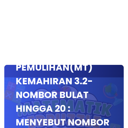
SSTP JPN9|
PEMULIHAN(MT)
KEMAHIRAN 3.2-
NOMBOR BULAT
HINGGA 20 :
MENYEBUT NOMBOR