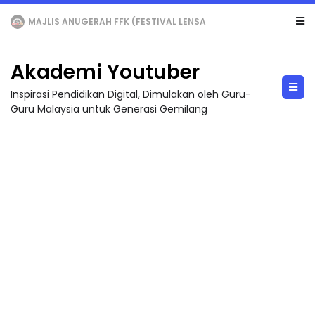
LIVE
🔴 [LIVE] MATEMATIK SR, WANG TAHUN 6 OLEH CIKGU ANITA #ALLINONE #141 #...
Akademi Youtuber
Inspirasi Pendidikan Digital, Dimulakan oleh Guru-
Guru Malaysia untuk Generasi Gemilang