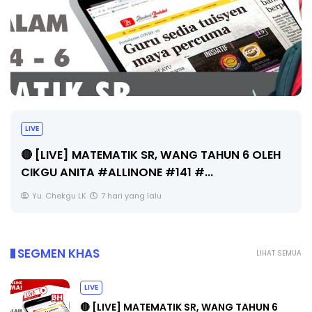
Sejarah 
E] MATEMATIK SR, WANG TAHUN 6 OLEH
Unknown
NITA #ALLINONE #141 #...
gu LK
7 hari yang lalu
SEGMEN KHAS
LIHAT SEMUA
LIVE
🔴 [LIVE] MATEMATIK SR, WANG TAHUN 6