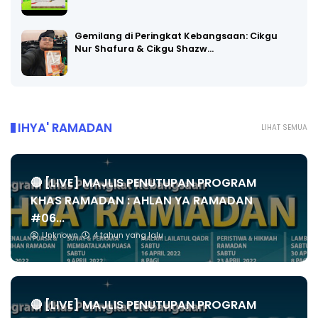
Gemilang di Peringkat Kebangsaan: Cikgu
Nur Shafura & Cikgu Shazw…
IHYA' RAMADAN
LIHAT SEMUA
🔴 [LIVE] MAJLIS PENUTUPAN PROGRAM
KHAS RAMADAN : AHLAN YA RAMADAN
#06...
Unknown
4 tahun yang lalu
🔴 [LIVE] MAJLIS PENUTUPAN PROGRAM