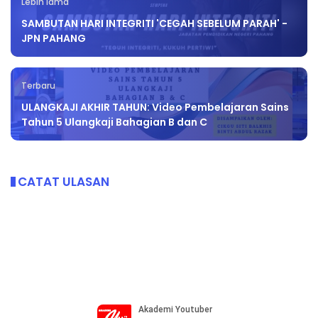
Lebih lama
SAMBUTAN HARI INTEGRITI 'CEGAH SEBELUM PARAH' -
JPN PAHANG
Terbaru
ULANGKAJI AKHIR TAHUN: Video Pembelajaran Sains
Tahun 5 Ulangkaji Bahagian B dan C
CATAT ULASAN