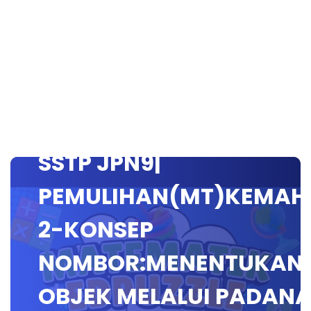
SSTP JPN9|
PEMULIHAN(MT)KEMAH
2-KONSEP
NOMBOR:MENENTUKAN
OBJEK MELALUI PADAN