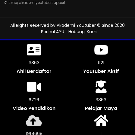
t.me/akademiyoutubersupport
All Rights Reserved by
Akademi Youtuber
© Since 2020
Perihal AYU
Hubungi Kami
3696
1231
Ahli Berdaftar
Youtuber Aktif
7386
3693
Video Pendidikan
Pelajar Maya
2102548
1