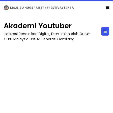
LIVE
🔴 [LIVE] MATEMATIK SR, WANG TAHUN 6 OLEH CIKGU ANITA #ALLINONE #141 #...
Akademi Youtuber
Inspirasi Pendidikan Digital, Dimulakan oleh Guru-
Guru Malaysia untuk Generasi Gemilang