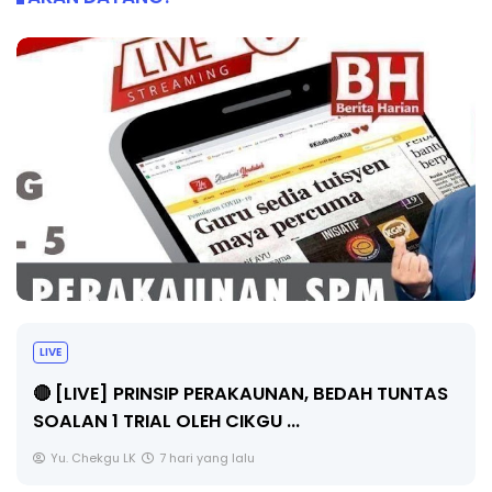
BICARA P
PENGARA
E] PRINSIP PERAKAUNAN, BEDAH TUNTAS
1 TRIAL OLEH CIKGU ...
Unknown
gu LK
7 hari yang lalu