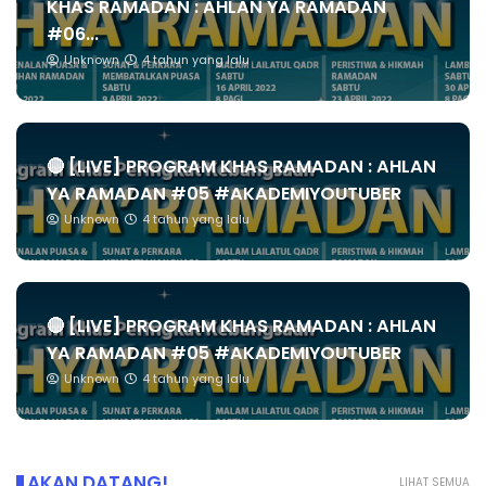
KHAS RAMADAN : AHLAN YA RAMADAN
#06...
Unknown
4 tahun yang lalu
🔴 [LIVE] PROGRAM KHAS RAMADAN : AHLAN
YA RAMADAN #05 #AKADEMIYOUTUBER
Unknown
4 tahun yang lalu
🔴 [LIVE] PROGRAM KHAS RAMADAN : AHLAN
YA RAMADAN #05 #AKADEMIYOUTUBER
Unknown
4 tahun yang lalu
AKAN DATANG!
LIHAT SEMUA