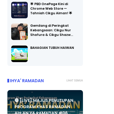
Chrome Web Store —
Tahniah Cikgu Aiman! 🌟
Gemilang di Peringkat
Kebangsaan: Cikgu Nur
Shafura & Cikgu Shazw…
BAHAGIAN TUBUH HAIWAN
IHYA' RAMADAN
LIHAT SEMUA
🔴 [LIVE] MAJLIS PENUTUPAN
PROGRAM KHAS RAMADAN :
AHLAN YA RAMADAN #06...