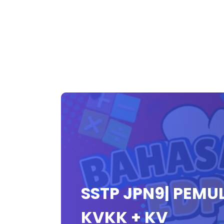
SSTP JPN9| PEMU
KVKK + KV