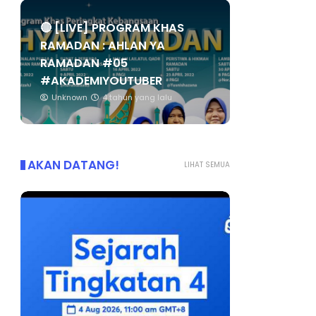
🔴 [LIVE] PROGRAM KHAS
RAMADAN : AHLAN YA
RAMADAN #05
#AKADEMIYOUTUBER
Unknown
4 tahun yang lalu
AKAN DATANG!
LIHAT SEMUA