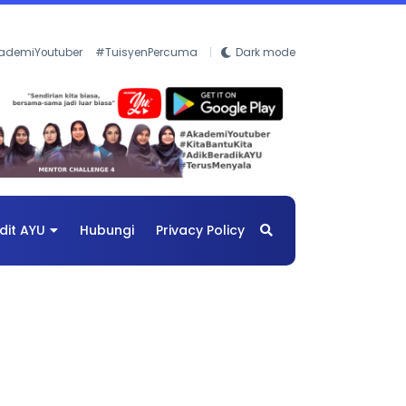
ademiYoutuber
#TuisyenPercuma
Dark mode
dit AYU
Hubungi
Privacy Policy