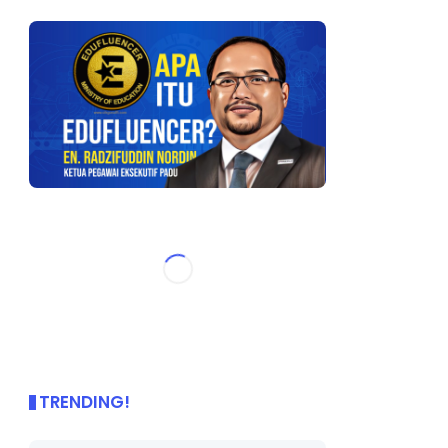
TRENDING!
🌟 PBD OnePage Kini di