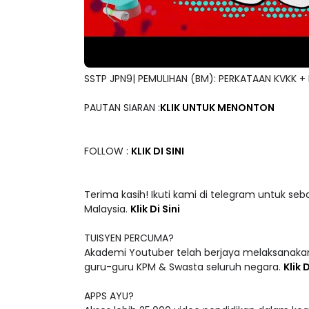
SSTP JPN9| PEMULIHAN (BM): PERKATAAN KVKK +
PAUTAN SIARAN :
KLIK UNTUK MENONTON
FOLLOW :
KLIK DI SINI
Terima kasih! Ikuti kami di telegram untuk seb
Malaysia.
Klik Di Sini
TUISYEN PERCUMA?
Akademi Youtuber telah berjaya melaksanakan
guru-guru KPM & Swasta seluruh negara.
Klik D
APPS AYU?
Akses lebih 25,000 video pendidikan dalam ke