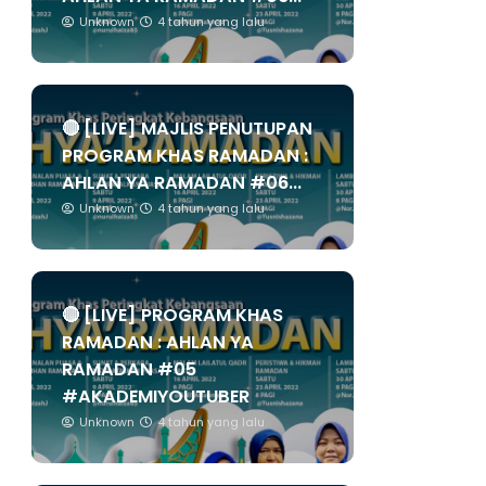
Unknown
4 tahun yang lalu
🔴 [LIVE] MAJLIS PENUTUPAN
PROGRAM KHAS RAMADAN :
AHLAN YA RAMADAN #06...
Unknown
4 tahun yang lalu
🔴 [LIVE] PROGRAM KHAS
RAMADAN : AHLAN YA
RAMADAN #05
#AKADEMIYOUTUBER
Unknown
4 tahun yang lalu