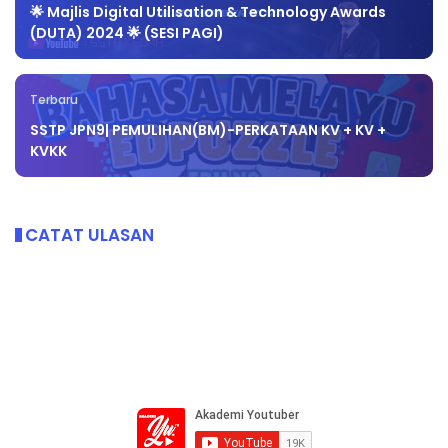
🌟 Majlis Digital Utilisation & Technology Awards
(DUTA) 2024 🌟 (SESI PAGI)
Terbaru
SSTP JPN9| PEMULIHAN(BM)-PERKATAAN KV + KV +
KVKK
CATAT ULASAN