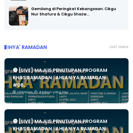
Gemilang di Peringkat Kebangsaan: Cikgu
Nur Shafura & Cikgu Shazw…
IHYA' RAMADAN
LIHAT SEMUA
🔴 [LIVE] MAJLIS PENUTUPAN PROGRAM
KHAS RAMADAN : AHLAN YA RAMADAN
#06...
Unknown
4 tahun yang lalu
🔴 [LIVE] MAJLIS PENUTUPAN PROGRAM
KHAS RAMADAN : AHLAN YA RAMADAN