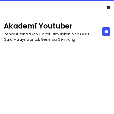
LIVE
🔴 [LIVE] MATEMATIK SR, WANG TAHUN 6 OLEH CIKGU ANITA #ALLINONE #141 #...
Akademi Youtuber
Inspirasi Pendidikan Digital, Dimulakan oleh Guru-
Guru Malaysia untuk Generasi Gemilang