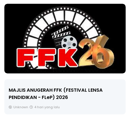
LIVE
🔴 [LIVE] MATEMATIK SR, WANG TAHUN 6 OLEH
CIKGU ANITA #ALLINONE #141 #...
Yu. Chekgu LK
6 hari yang lalu