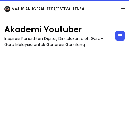
LIVE
🔴 [LIVE] MATEMATIK SR, WANG TAHUN 6 OLEH CIKGU ANITA #ALLINONE #141 #...
Akademi Youtuber
Inspirasi Pendidikan Digital, Dimulakan oleh Guru-
Guru Malaysia untuk Generasi Gemilang