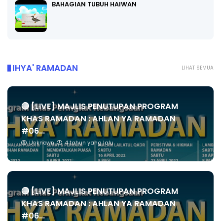
BAHAGIAN TUBUH HAIWAN
IHYA' RAMADAN
LIHAT SEMUA
🔴 [LIVE] MAJLIS PENUTUPAN PROGRAM
KHAS RAMADAN : AHLAN YA RAMADAN
#06...
Unknown
4 tahun yang lalu
🔴 [LIVE] MAJLIS PENUTUPAN PROGRAM
KHAS RAMADAN : AHLAN YA RAMADAN
#06...