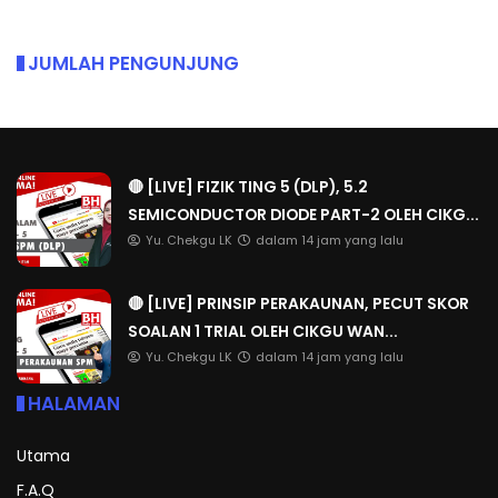
JUMLAH PENGUNJUNG
🔴 [LIVE] FIZIK TING 5 (DLP), 5.2
SEMICONDUCTOR DIODE PART-2 OLEH CIKG...
Yu. Chekgu LK
dalam 14 jam yang lalu
🔴 [LIVE] PRINSIP PERAKAUNAN, PECUT SKOR
SOALAN 1 TRIAL OLEH CIKGU WAN...
Yu. Chekgu LK
dalam 14 jam yang lalu
HALAMAN
Utama
F.A.Q