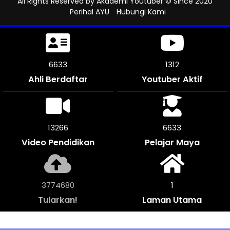
All Rights Reserved by
Akademi Youtuber
© Since 2020
Perihal AYU
Hubungi Kami
7011
1312
Ahli Berdaftar
Youtuber Aktif
14022
7011
Video Pendidikan
Pelajar Maya
3989888
1
Tularkan!
Laman Utama