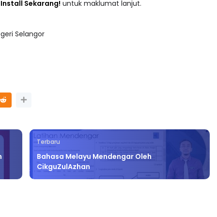
adaan tersusun mengikut subjek dari Prasekolah sehingga
 : Install Sekarang!
untuk maklumat lanjut.
geri Selangor
Terbaru
n
Bahasa Melayu Mendengar Oleh
CikguZulAzhan