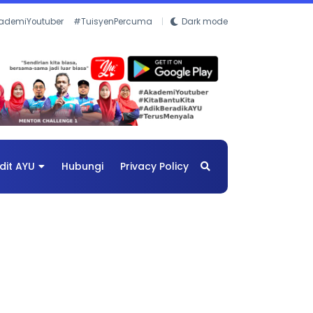
ademiYoutuber
#TuisyenPercuma
Dark mode
dit AYU
Hubungi
Privacy Policy