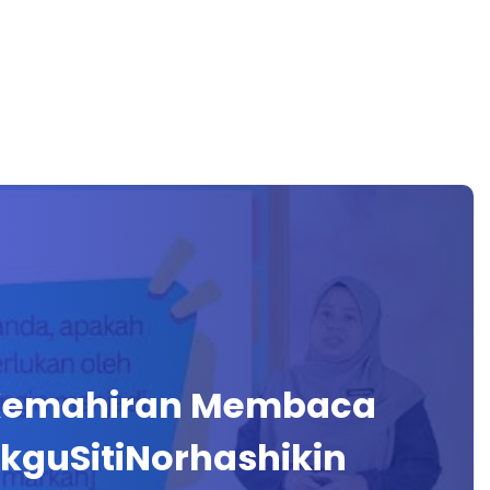
Kemahiran Membaca
kguSitiNorhashikin