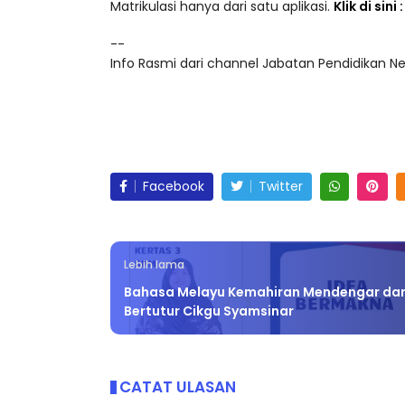
Akses lebih 25,000 video pendidikan dalam ke
Matrikulasi hanya dari satu aplikasi.
Klik di sini
--
Info Rasmi dari channel Jabatan Pendidikan Ne
Facebook
Twitter
Lebih lama
Bahasa Melayu Kemahiran Mendengar da
Bertutur Cikgu Syamsinar
CATAT ULASAN