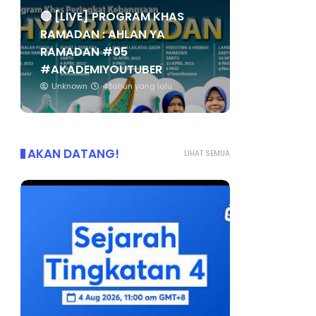
🔴 [LIVE] PROGRAM KHAS
RAMADAN : AHLAN YA
RAMADAN #05
#AKADEMIYOUTUBER
Unknown
4 tahun yang lalu
AKAN DATANG!
LIHAT SEMUA