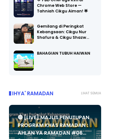
🌟 PBD OnePage Kini di
Chrome Web Store —
Tahniah Cikgu Aiman! 🌟
Gemilang di Peringkat
Kebangsaan: Cikgu Nur
Shafura & Cikgu Shazw…
BAHAGIAN TUBUH HAIWAN
IHYA' RAMADAN
LIHAT SEMUA
🔴 [LIVE] MAJLIS PENUTUPAN
PROGRAM KHAS RAMADAN :
AHLAN YA RAMADAN #06...