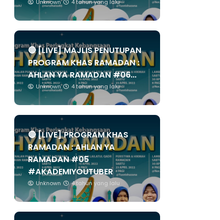
Unknown
4 tahun yang lalu
🔴 [LIVE] MAJLIS PENUTUPAN
PROGRAM KHAS RAMADAN :
AHLAN YA RAMADAN #06...
Unknown
4 tahun yang lalu
🔴 [LIVE] PROGRAM KHAS
RAMADAN : AHLAN YA
RAMADAN #05
#AKADEMIYOUTUBER
Unknown
4 tahun yang lalu