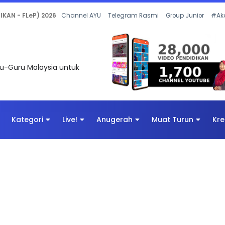
 OLEH CIKGU ANITA #ALLINONE #141 #...
Channel AYU
Telegram Rasmi
Group Junior
#Ak
uru-Guru Malaysia untuk
Kategori
Live!
Anugerah
Muat Turun
Kre