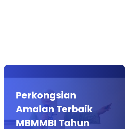
Perkongsian
Amalan Terbaik
MBMMBI Tahun