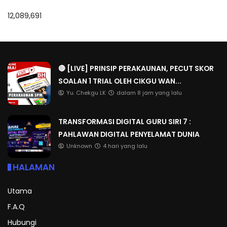
12,089,691
🔴 [LIVE] PRINSIP PERAKAUNAN, PECUT SKOR
SOALAN 1 TRIAL OLEH CIKGU WAN...
Yu. Chekgu LK
dalam 8 jam yang lalu
TRANSFORMASI DIGITAL GURU SIRI 7 :
PAHLAWAN DIGITAL PENYELAMAT DUNIA
Unknown
4 hari yang lalu
HALAMAN
Utama
F.A.Q
Hubungi