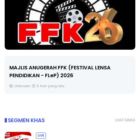
LIVE
NSA
🔴 [LIVE] MATEMATIK SR, WANG TAHUN
CIKGU ANITA #ALLINONE #141 #...
Yu. Chekgu LK
7 hari yang lalu
SEGMEN KHAS
LIHAT SEMUA
LIVE