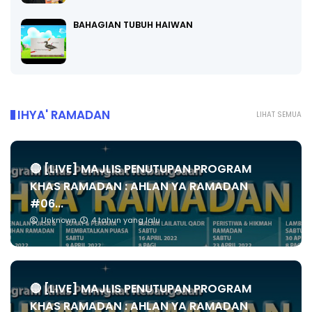
BAHAGIAN TUBUH HAIWAN
IHYA' RAMADAN
LIHAT SEMUA
🔴 [LIVE] MAJLIS PENUTUPAN PROGRAM
KHAS RAMADAN : AHLAN YA RAMADAN
#06...
Unknown
4 tahun yang lalu
🔴 [LIVE] MAJLIS PENUTUPAN PROGRAM
KHAS RAMADAN : AHLAN YA RAMADAN