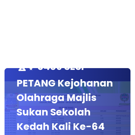
🏆✨ 0409 SESI
PETANG Kejohanan
Olahraga Majlis
Sukan Sekolah
Kedah Kali Ke-64