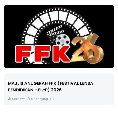
LIVE
🔴 [LIVE] MATEMATIK SR, WANG TAHUN 6 OLEH
CIKGU ANITA #ALLINONE #141 #...
Yu. Chekgu LK
8 hari yang lalu