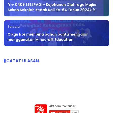
🏅✨ 0409 SESI PAGI - Kejohanan Olahraga Majlis
Sukan Sekolah Kedah Kali Ke-64 Tahun 2024✨🏅
Terbaru
Cikgu Nor membina bahan bantu mengajar
menggunakan Minecraft Education
CATAT ULASAN