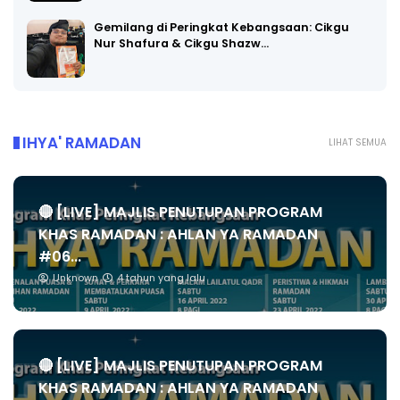
Gemilang di Peringkat Kebangsaan: Cikgu
Nur Shafura & Cikgu Shazw…
IHYA' RAMADAN
LIHAT SEMUA
🔴 [LIVE] MAJLIS PENUTUPAN PROGRAM
KHAS RAMADAN : AHLAN YA RAMADAN
#06...
Unknown
4 tahun yang lalu
🔴 [LIVE] MAJLIS PENUTUPAN PROGRAM
KHAS RAMADAN : AHLAN YA RAMADAN