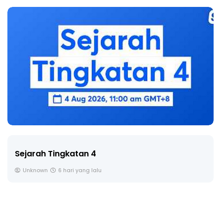
LIVE
🔴 [LIVE] PRINSIP PERAKAUNAN, BEDAH TUNTAS
SOALAN 1 TRIAL OLEH CIKGU ...
Yu. Chekgu LK
7 hari yang lalu