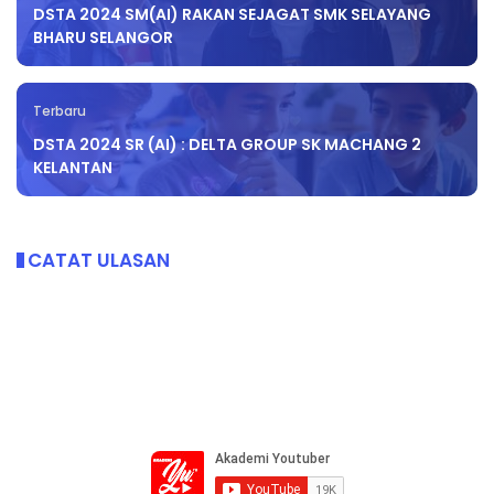
DSTA 2024 SM(AI) RAKAN SEJAGAT SMK SELAYANG
BHARU SELANGOR
Terbaru
DSTA 2024 SR (AI) : DELTA GROUP SK MACHANG 2
KELANTAN
CATAT ULASAN