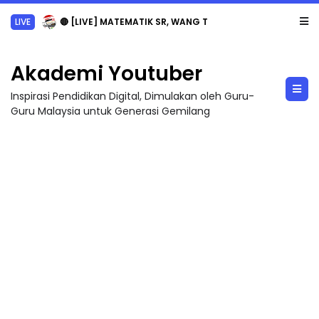
LIVE
🔴 [LIVE] MATEMATIK SR, WANG TAHUN 6 OLEH CIKGU ANITA #ALLINONE #141 #...
Akademi Youtuber
Inspirasi Pendidikan Digital, Dimulakan oleh Guru-
Guru Malaysia untuk Generasi Gemilang