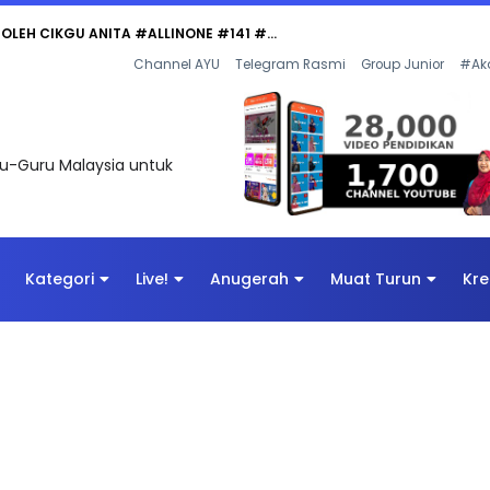
 OLEH CIKGU ANITA #ALLINONE #141 #...
Channel AYU
Telegram Rasmi
Group Junior
#Ak
uru-Guru Malaysia untuk
Kategori
Live!
Anugerah
Muat Turun
Kre