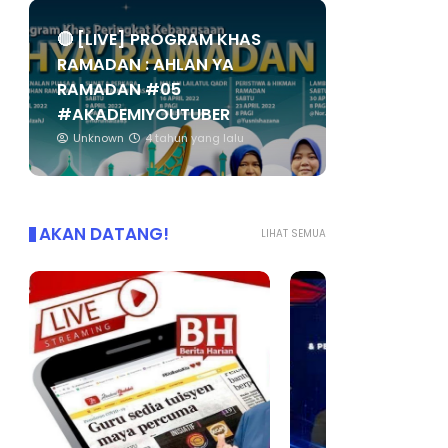
🔴 [LIVE] PROGRAM KHAS
RAMADAN : AHLAN YA
RAMADAN #05
#AKADEMIYOUTUBER
Unknown
4 tahun yang lalu
AKAN DATANG!
LIHAT SEMUA