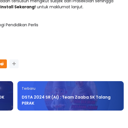
adaan tersusun mengikut subjek dari Prasekolah sehingga
 : Install Sekarang!
untuk maklumat lanjut.
i Pendidikan Perlis
Terbaru
OK
DSTA 2024 SR (AI) : Team Zaaba SK Talang
PERAK