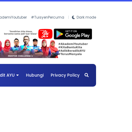
ademiYoutuber
#TuisyenPercuma
Dark mode
dit AYU
Hubungi
Privacy Policy