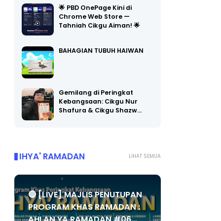
🌟 PBD OnePage Kini di
Chrome Web Store —
Tahniah Cikgu Aiman! 🌟
BAHAGIAN TUBUH HAIWAN
Gemilang di Peringkat
Kebangsaan: Cikgu Nur
Shafura & Cikgu Shazw…
IHYA' RAMADAN
LIHAT SEMUA
🔴 [LIVE] MAJLIS PENUTUPAN
PROGRAM KHAS RAMADAN :
AHLAN YA RAMADAN #06...