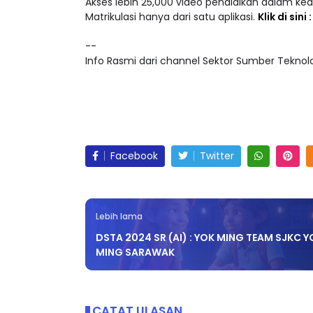
Akses lebih 25,000 video pendidikan dalam ke
Matrikulasi hanya dari satu aplikasi.
Klik di sini
--
Info Rasmi dari channel Sektor Sumber Teknolog
Facebook
Twitter
Lebih lama
DSTA 2024 SR (AI) : YOK MING TEAM SJKC Y
MING SARAWAK
CATAT ULASAN