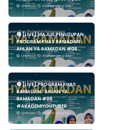
Unknown
4 tahun yang lalu
🔴 [LIVE] MAJLIS PENUTUPAN
PROGRAM KHAS RAMADAN :
AHLAN YA RAMADAN #06...
Unknown
4 tahun yang lalu
🔴 [LIVE] PROGRAM KHAS
RAMADAN : AHLAN YA
RAMADAN #05
#AKADEMIYOUTUBER
Unknown
4 tahun yang lalu