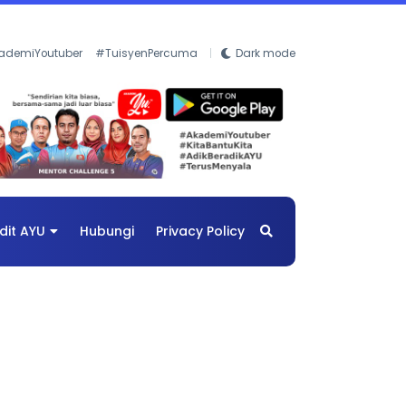
ademiYoutuber
#TuisyenPercuma
Dark mode
dit AYU
Hubungi
Privacy Policy