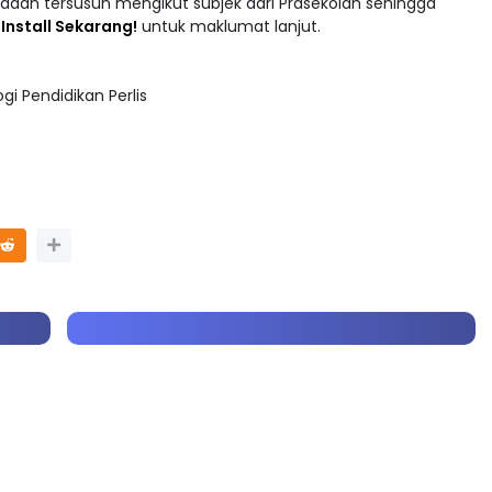
adaan tersusun mengikut subjek dari Prasekolah sehingga
 : Install Sekarang!
untuk maklumat lanjut.
i Pendidikan Perlis