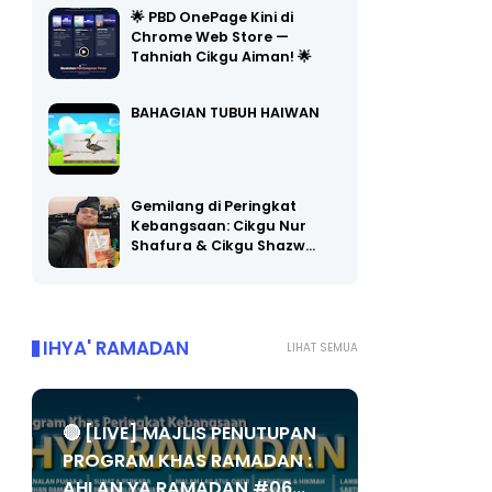
🌟 PBD OnePage Kini di
Chrome Web Store —
Tahniah Cikgu Aiman! 🌟
BAHAGIAN TUBUH HAIWAN
Gemilang di Peringkat
Kebangsaan: Cikgu Nur
Shafura & Cikgu Shazw…
IHYA' RAMADAN
LIHAT SEMUA
🔴 [LIVE] MAJLIS PENUTUPAN
PROGRAM KHAS RAMADAN :
AHLAN YA RAMADAN #06...