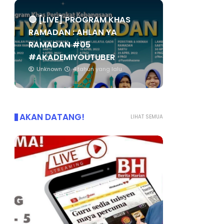
🔴 [LIVE] PROGRAM KHAS
RAMADAN : AHLAN YA
RAMADAN #05
#AKADEMIYOUTUBER
Unknown
4 tahun yang lalu
AKAN DATANG!
LIHAT SEMUA