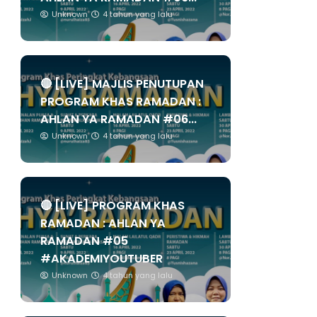
Unknown
4 tahun yang lalu
🔴 [LIVE] MAJLIS PENUTUPAN
PROGRAM KHAS RAMADAN :
AHLAN YA RAMADAN #06...
Unknown
4 tahun yang lalu
🔴 [LIVE] PROGRAM KHAS
RAMADAN : AHLAN YA
RAMADAN #05
#AKADEMIYOUTUBER
Unknown
4 tahun yang lalu