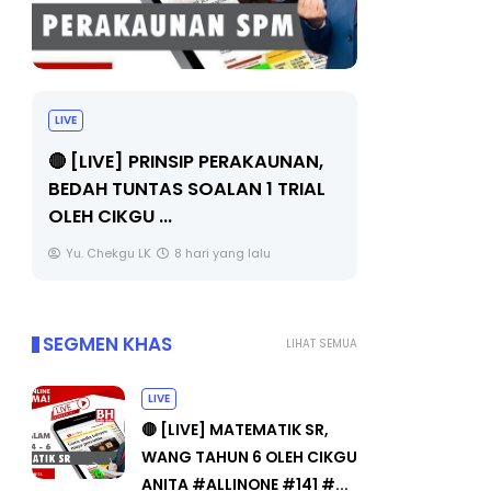
BICARA PROFESIONAL 8 :
BICARA 
TIMBALAN KETUA PENGARAH
MAKANAN
PENDIDIKAN MALAYSIA
BERKUALIT
Unknown
10 hari yang lalu
Unknown
SEGMEN KHAS
LIHAT SEMUA
LIVE
🔴 [LIVE] MATEMATIK SR,
WANG TAHUN 6 OLEH CIKGU
ANITA #ALLINONE #141 #...