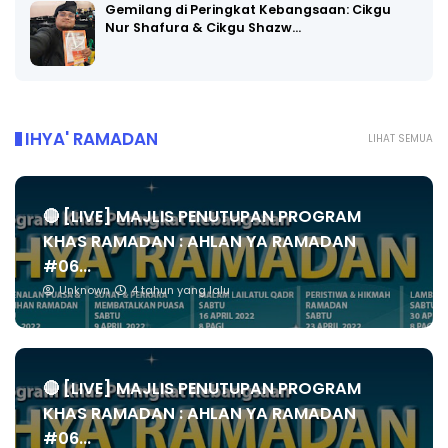
Gemilang di Peringkat Kebangsaan: Cikgu
Nur Shafura & Cikgu Shazw…
IHYA' RAMADAN
LIHAT SEMUA
🔴 [LIVE] MAJLIS PENUTUPAN PROGRAM
KHAS RAMADAN : AHLAN YA RAMADAN
#06...
Unknown
4 tahun yang lalu
🔴 [LIVE] MAJLIS PENUTUPAN PROGRAM
KHAS RAMADAN : AHLAN YA RAMADAN
#06...