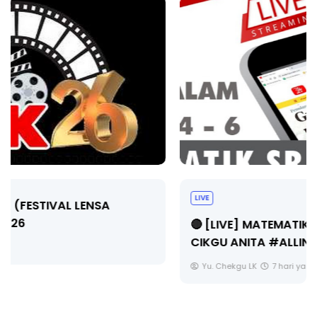
LIVE
🔴 [LIVE] MATEMATIK SR, WANG TAHUN 6 OLEH
CIKGU ANITA #ALLINONE #141 #...
Yu. Chekgu LK
7 hari yang lalu