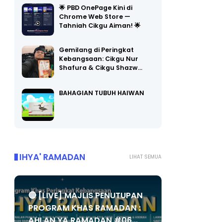
Chrome Web Store —
Tahniah Cikgu Aiman! 🌟
Gemilang di Peringkat
Kebangsaan: Cikgu Nur
Shafura & Cikgu Shazw…
BAHAGIAN TUBUH HAIWAN
IHYA' RAMADAN
LIHAT SEMUA
🔴 [LIVE] MAJLIS PENUTUPAN
PROGRAM KHAS RAMADAN :
AHLAN YA RAMADAN #06...