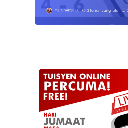
Yu. Chekgu LK
2 tahun yang lalu