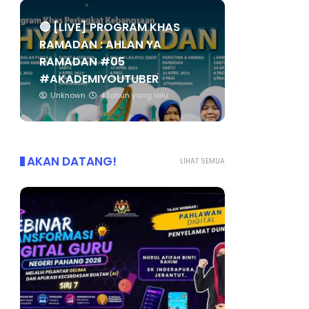
🔴 [LIVE] PROGRAM KHAS
RAMADAN : AHLAN YA
RAMADAN #05
#AKADEMIYOUTUBER
Unknown
4 tahun yang lalu
AKAN DATANG!
LIHAT SEMUA