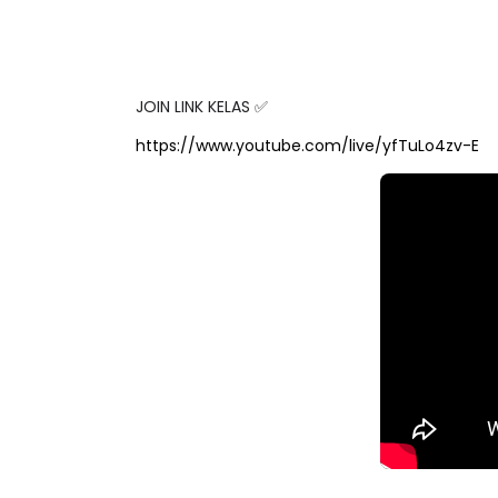
JOIN LINK KELAS ✅
LIVE
Sejarah Tingkatan 4
https://www.youtube.com/live/yfTuLo4zv-E
🔴 [LIVE] PRI
Unknown
7 hari yang lalu
BEDAH TUNTAS
OLEH CIKGU ...
Yu. Chekgu LK