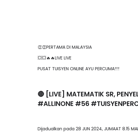
👏👏PERTAMA DI MALAYSIA
💥💥🔥🔥LIVE LIVE
PUSAT TUISYEN ONLINE AYU PERCUMA‼️‼️
🔴 [LIVE] MATEMATIK SR, PENYE
#ALLINONE #56 #TUISYENPER
Dijadualkan pada 28 JUN 2024, JUMAAT 8.15 MA