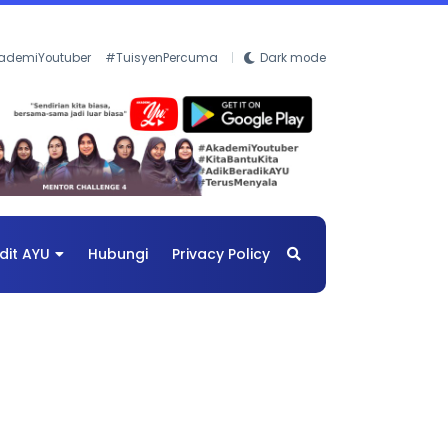
ademiYoutuber
#TuisyenPercuma
Dark mode
dit AYU
Hubungi
Privacy Policy