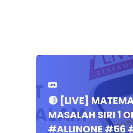
LIVE
🔴 [LIVE] MATEMA
MASALAH SIRI 1 O
#ALLINONE #56