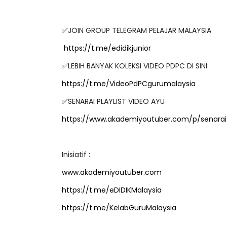
✅JOIN GROUP TELEGRAM PELAJAR MALAYSIA
https://t.me/edidikjunior
✅LEBIH BANYAK KOLEKSI VIDEO PDPC DI SINI:
https://t.me/VideoPdPCgurumalaysia
✅SENARAI PLAYLIST VIDEO AYU
https://www.akademiyoutuber.com/p/senarai-
Inisiatif :
www.akademiyoutuber.com
https://t.me/eDIDIKMalaysia
https://t.me/KelabGuruMalaysia