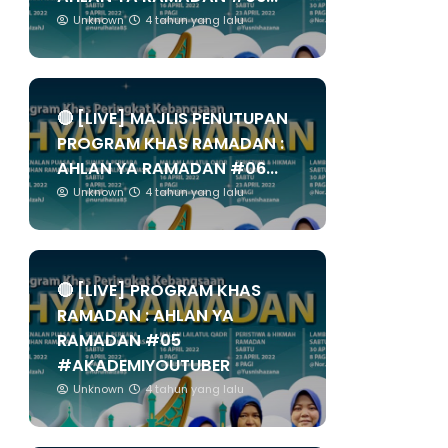
Unknown
4 tahun yang lalu
🔴 [LIVE] MAJLIS PENUTUPAN
PROGRAM KHAS RAMADAN :
AHLAN YA RAMADAN #06...
Unknown
4 tahun yang lalu
🔴 [LIVE] PROGRAM KHAS
RAMADAN : AHLAN YA
RAMADAN #05
#AKADEMIYOUTUBER
Unknown
4 tahun yang lalu