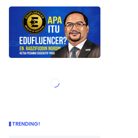
TRENDING!
🌟 PBD OnePage Kini di