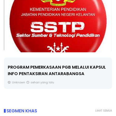
LIVE
 KAPSUL
🔴 [LIVE] FIZIK TING 5 (DLP), 5.2
SEMICONDUCTOR DIODE PART-2 OLEH CI
Yu. Chekgu LK
2 hari yang lalu
SEGMEN KHAS
LIHAT SEMUA