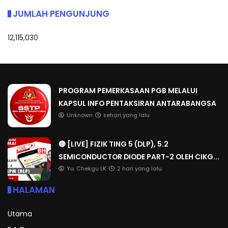
JUMLAH PENGUNJUNG
12,115,030
PROGRAM PEMERKASAAN PGB MELALUI
KAPSUL INFO PENTAKSIRAN ANTARABANGSA
Unknown
sehari yang lalu
🔴 [LIVE] FIZIK TING 5 (DLP), 5.2
SEMICONDUCTOR DIODE PART-2 OLEH CIKG...
Yu. Chekgu LK
2 hari yang lalu
HALAMAN
Utama