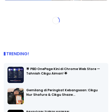
TRENDING!
🌟 PBD OnePage Kini di Chrome Web Store —
Tahniah Cikgu Aiman! 🌟
Gemilang di Peringkat Kebangsaan: Cikgu
Nur Shafura & Cikgu Shazw…
BAHAGIAN TUBUH HAIWAN