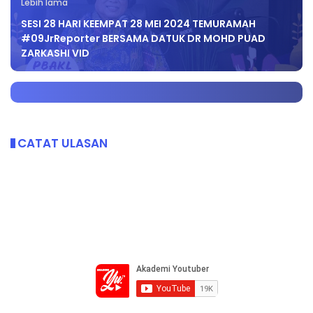
Lebih lama
SESI 28 HARI KEEMPAT 28 MEI 2024 TEMURAMAH
#09JrReporter BERSAMA DATUK DR MOHD PUAD
ZARKASHI VID
CATAT ULASAN