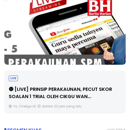
TRANSFORMASI DIGITAL GURU SIRI 7 :
PAHLAWAN DIGITAL PENYELAMAT DUNIA
R
Unknown
5 hari yang lalu
SEGMEN KHAS
LIHAT SEMUA