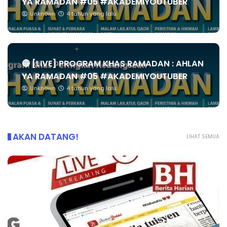
YA RAMADAN #05 #AKADEMIYOUTUBER
Unknown
4 tahun yang lalu
🔴 [LIVE] PROGRAM KHAS RAMADAN : AHLAN
YA RAMADAN #05 #AKADEMIYOUTUBER
Unknown
4 tahun yang lalu
AKAN DATANG!
LIHAT SEMUA