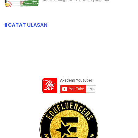
Yu. Chekgu LK
2 tahun yang lalu
CATAT ULASAN