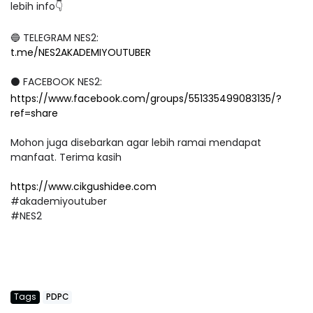
lebih info👇
🔵 TELEGRAM NES2:
t.me/NES2AKADEMIYOUTUBER
⚫ FACEBOOK NES2:
https://www.facebook.com/groups/551335499083135/?
ref=share
Mohon juga disebarkan agar lebih ramai mendapat
manfaat. Terima kasih
https://www.cikgushidee.com
#akademiyoutuber
#NES2
Tags
PDPC