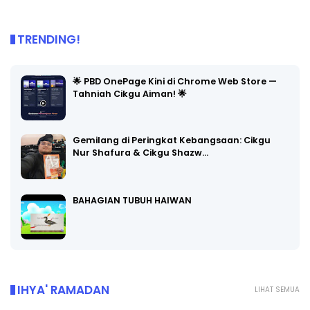
TRENDING!
🌟 PBD OnePage Kini di Chrome Web Store —
Tahniah Cikgu Aiman! 🌟
Gemilang di Peringkat Kebangsaan: Cikgu
Nur Shafura & Cikgu Shazw…
BAHAGIAN TUBUH HAIWAN
IHYA' RAMADAN
LIHAT SEMUA