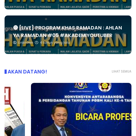
🔴 [LIVE] PROGRAM KHAS RAMADAN : AHLAN
YA RAMADAN #05 #AKADEMIYOUTUBER
Unknown
4 tahun yang lalu
AKAN DATANG!
LIHAT SEMUA