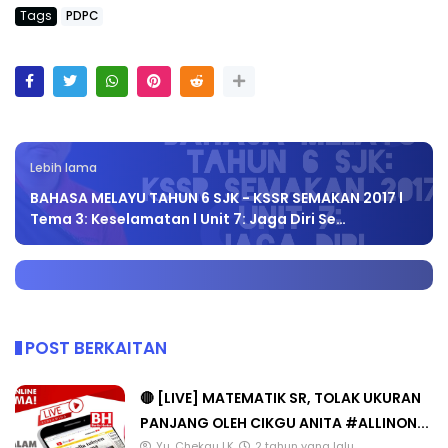
Tags
PDPC
Lebih lama
BAHASA MELAYU TAHUN 6 SJK - KSSR SEMAKAN 2017 l
Tema 3: Keselamatan l Unit 7: Jaga Diri Se…
POST BERKAITAN
🔴 [LIVE] MATEMATIK SR, TOLAK UKURAN
PANJANG OLEH CIKGU ANITA #ALLINON...
Yu. Chekgu LK
2 tahun yang lalu