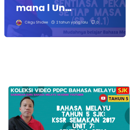
mana l Un…
Cikgu Shidee
2 tahun yang lalu
0