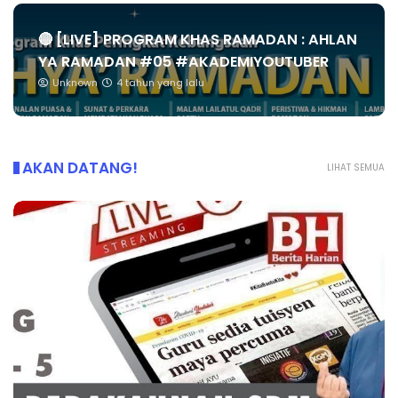
🔴 [LIVE] PROGRAM KHAS RAMADAN : AHLAN
YA RAMADAN #05 #AKADEMIYOUTUBER
Unknown
4 tahun yang lalu
AKAN DATANG!
LIHAT SEMUA