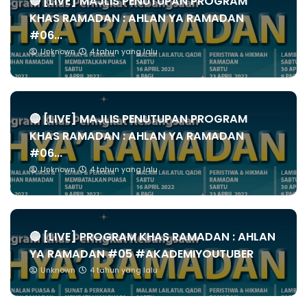
🔴 [LIVE] MAJLIS PENUTUPAN PROGRAM
KHAS RAMADAN : AHLAN YA RAMADAN
#06...
Unknown
4 tahun yang lalu
🔴 [LIVE] MAJLIS PENUTUPAN PROGRAM
KHAS RAMADAN : AHLAN YA RAMADAN
#06...
Unknown
4 tahun yang lalu
🔴 [LIVE] PROGRAM KHAS RAMADAN : AHLAN
YA RAMADAN #05 #AKADEMIYOUTUBER
Unknown
4 tahun yang lalu