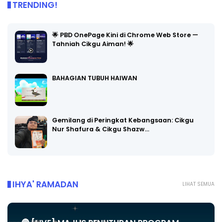
TRENDING!
🌟 PBD OnePage Kini di Chrome Web Store —
Tahniah Cikgu Aiman! 🌟
BAHAGIAN TUBUH HAIWAN
Gemilang di Peringkat Kebangsaan: Cikgu
Nur Shafura & Cikgu Shazw…
IHYA' RAMADAN
LIHAT SEMUA