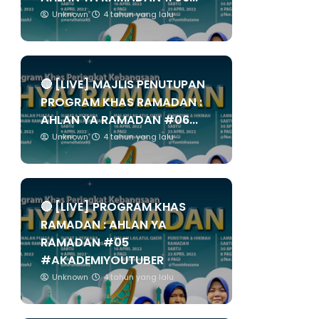
Unknown
4 tahun yang lalu
🔴 [LIVE] MAJLIS PENUTUPAN
PROGRAM KHAS RAMADAN :
AHLAN YA RAMADAN #06...
Unknown
4 tahun yang lalu
🔴 [LIVE] PROGRAM KHAS
RAMADAN : AHLAN YA
RAMADAN #05
#AKADEMIYOUTUBER
Unknown
4 tahun yang lalu