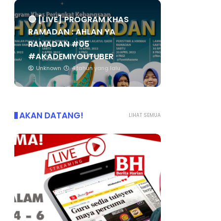
🔴 [LIVE] PROGRAM KHAS
RAMADAN : AHLAN YA
RAMADAN #05
#AKADEMIYOUTUBER
Unknown
4 tahun yang lalu
AKAN DATANG!
LIHAT SEMUA