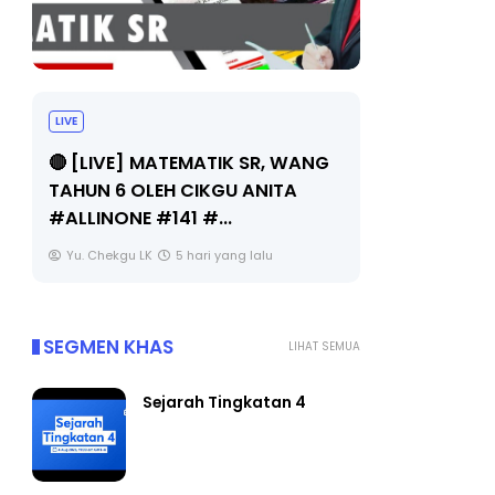
LIVE
Sejarah Ti
🔴 [LIVE] MATEMATIK SR, WANG
Unknown
TAHUN 6 OLEH CIKGU ANITA
#ALLINONE #141 #...
Yu. Chekgu LK
5 hari yang lalu
SEGMEN KHAS
LIHAT SEMUA
Sejarah Tingkatan 4