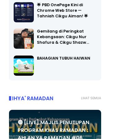
🌟 PBD OnePage Kini di
Chrome Web Store —
Tahniah Cikgu Aiman! 🌟
Gemilang di Peringkat
Kebangsaan: Cikgu Nur
Shafura & Cikgu Shazw…
BAHAGIAN TUBUH HAIWAN
IHYA' RAMADAN
LIHAT SEMUA
🔴 [LIVE] MAJLIS PENUTUPAN
PROGRAM KHAS RAMADAN :
AHLAN YA RAMADAN #06...