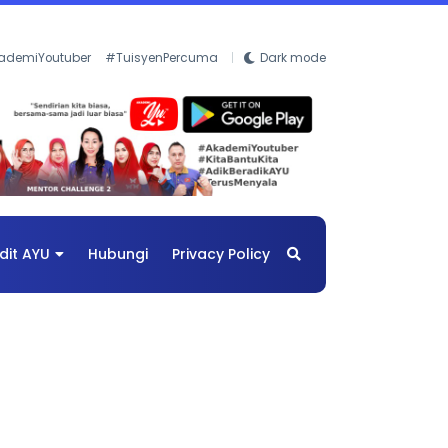
ademiYoutuber
#TuisyenPercuma
Dark mode
dit AYU
Hubungi
Privacy Policy