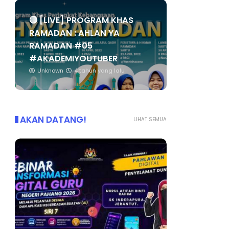
🔴 [LIVE] PROGRAM KHAS
RAMADAN : AHLAN YA
RAMADAN #05
#AKADEMIYOUTUBER
Unknown
4 tahun yang lalu
AKAN DATANG!
LIHAT SEMUA