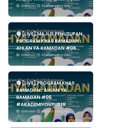
Unknown
4 tahun yang lalu
🔴 [LIVE] MAJLIS PENUTUPAN
PROGRAM KHAS RAMADAN :
AHLAN YA RAMADAN #06...
Unknown
4 tahun yang lalu
🔴 [LIVE] PROGRAM KHAS
RAMADAN : AHLAN YA
RAMADAN #05
#AKADEMIYOUTUBER
Unknown
4 tahun yang lalu