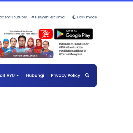
ademiYoutuber
#TuisyenPercuma
Dark mode
dit AYU
Hubungi
Privacy Policy