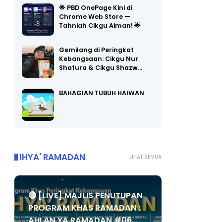
🌟 PBD OnePage Kini di
Chrome Web Store —
Tahniah Cikgu Aiman! 🌟
Gemilang di Peringkat
Kebangsaan: Cikgu Nur
Shafura & Cikgu Shazw…
BAHAGIAN TUBUH HAIWAN
IHYA' RAMADAN
LIHAT SEMUA
🔴 [LIVE] MAJLIS PENUTUPAN
PROGRAM KHAS RAMADAN :
AHLAN YA RAMADAN #06...