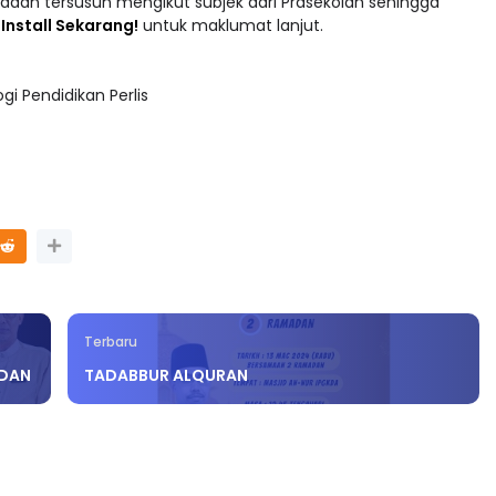
adaan tersusun mengikut subjek dari Prasekolah sehingga
 : Install Sekarang!
untuk maklumat lanjut.
i Pendidikan Perlis
Terbaru
ADAN
TADABBUR ALQURAN