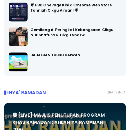
🌟 PBD OnePage Kini di Chrome Web Store —
Tahniah Cikgu Aiman! 🌟
Gemilang di Peringkat Kebangsaan: Cikgu
Nur Shafura & Cikgu Shazw…
BAHAGIAN TUBUH HAIWAN
IHYA' RAMADAN
LIHAT SEMUA
🔴 [LIVE] MAJLIS PENUTUPAN PROGRAM
KHAS RAMADAN : AHLAN YA RAMADAN
#06...