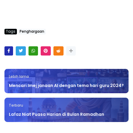
Tags
Penghargaan
Lebih lama
Mencari Imej janaan AI dengan tema hari guru 2024?
Terbaru
Lafaz Niat Puasa Harian di Bulan Ramadhan