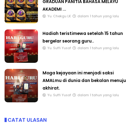
GRADUAN PANITIA BAHASA MELAYU
AKADEMI ...
Yu. Chekgu LK
dalam 1 tahun yang lalu
Hadiah teristimewa setelah 15 tahun
bergelar seorang guru..
Yu. Suffi Yusof
dalam 1 tahun yang lalu
Moga kejayaan ini menjadi saksi
AMALmu di dunia dan bekalan menuju
akhirat.
Yu. Suffi Yusof
dalam 1 tahun yang lalu
CATAT ULASAN