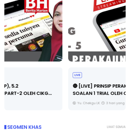
LIVE
🔴 [LIVE] PRINSIP PERAKAUNAN, PECUT SKOR
SOALAN 1 TRIAL OLEH CIKGU WAN...
Yu. Chekgu LK
3 hari yang lalu
SEGMEN KHAS
LIHAT SEMUA