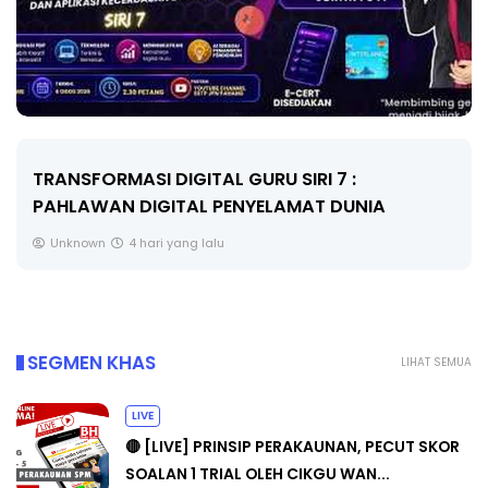
MAJLIS ANUGERAH FFK (FESTIVAL LENSA
PENDIDIKAN - FLeP) 2026
Unknown
5 hari yang lalu
SEGMEN KHAS
LIHAT SEMUA
LIVE
🔴 [LIVE] PRINSIP PERAKAUNAN, PECUT SKOR
SOALAN 1 TRIAL OLEH CIKGU WAN...