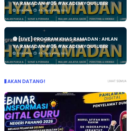
YA RAMADAN #05 #AKADEMIYOUTUBER
Unknown
4 tahun yang lalu
🔴 [LIVE] PROGRAM KHAS RAMADAN : AHLAN
YA RAMADAN #05 #AKADEMIYOUTUBER
Unknown
4 tahun yang lalu
AKAN DATANG!
LIHAT SEMUA