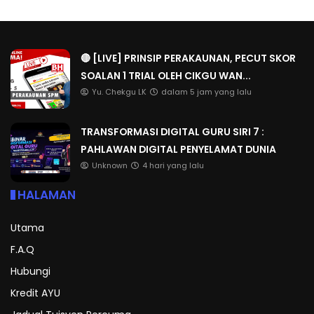
🔴 [LIVE] PRINSIP PERAKAUNAN, PECUT SKOR
SOALAN 1 TRIAL OLEH CIKGU WAN...
Yu. Chekgu LK
dalam 5 jam yang lalu
TRANSFORMASI DIGITAL GURU SIRI 7 :
PAHLAWAN DIGITAL PENYELAMAT DUNIA
Unknown
4 hari yang lalu
HALAMAN
Utama
F.A.Q
Hubungi
Kredit AYU