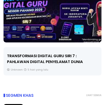
MAJLIS ANUGERAH FFK (FESTIVAL LENSA
A
PENDIDIKAN - FLeP) 2026
Unknown
6 hari yang lalu
SEGMEN KHAS
LIHAT SEMUA