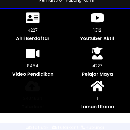
Perihal AYU
Hubungi Kami
4680
1312
Ahli Berdaftar
Youtuber Aktif
9360
4680
Video Pendidikan
Pelajar Maya
2662772
1
Tularkan!
Laman Utama
Statistik
Tularkan!
Hubungi