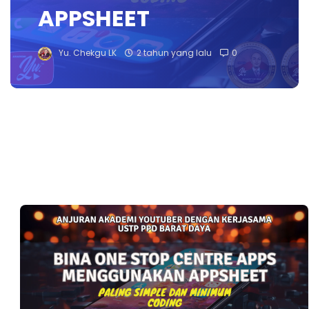
APPSHEET
Yu. Chekgu LK
2 tahun yang lalu
0