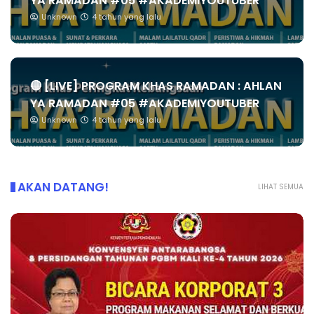
YA RAMADAN #05 #AKADEMIYOUTUBER
Unknown
4 tahun yang lalu
🔴 [LIVE] PROGRAM KHAS RAMADAN : AHLAN
YA RAMADAN #05 #AKADEMIYOUTUBER
Unknown
4 tahun yang lalu
AKAN DATANG!
LIHAT SEMUA