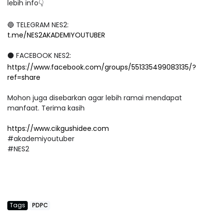
lebih info👇
🔵 TELEGRAM NES2:
t.me/NES2AKADEMIYOUTUBER
⚫ FACEBOOK NES2:
https://www.facebook.com/groups/551335499083135/?
ref=share
Mohon juga disebarkan agar lebih ramai mendapat
manfaat. Terima kasih
https://www.cikgushidee.com
#akademiyoutuber
#NES2
Tags
PDPC