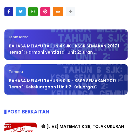
Lebih lama
BAHASA MELAYU TAHUN 4 SJK - KSSR SEMAKAN 2017 l
Tema 1: Harmoni Sentiasa l Unit 2: Jiran …
Terbaru
BAHASA MELAYU TAHUN 6 SJK - KSSR SEMAKAN 2017 l
Tema 1: Kekeluargaan l Unit 2: Keluarga G…
POST BERKAITAN
🔴 [LIVE] MATEMATIK SR, TOLAK UKURAN