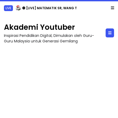
LIVE
🔴 [LIVE] MATEMATIK SR, WANG TAHUN 6 OLEH CIKGU ANITA #ALLINONE #141 #...
Akademi Youtuber
Inspirasi Pendidikan Digital, Dimulakan oleh Guru-
Guru Malaysia untuk Generasi Gemilang