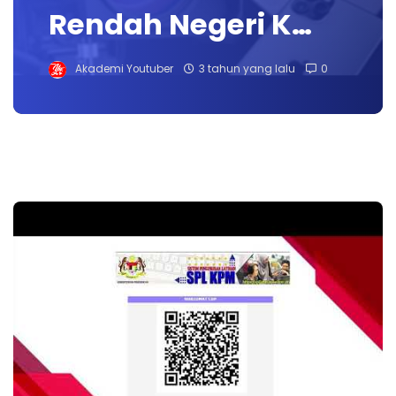
Rendah Negeri K…
Akademi Youtuber
3 tahun yang lalu
0