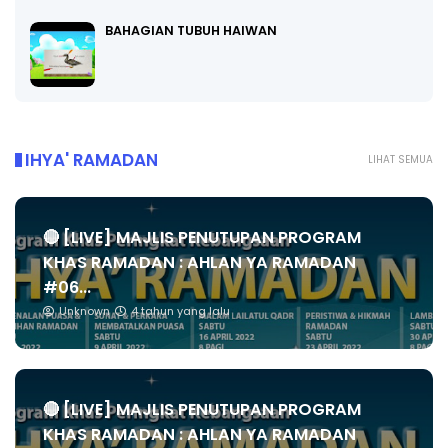
BAHAGIAN TUBUH HAIWAN
IHYA' RAMADAN
LIHAT SEMUA
🔴 [LIVE] MAJLIS PENUTUPAN PROGRAM
KHAS RAMADAN : AHLAN YA RAMADAN
#06...
Unknown
4 tahun yang lalu
🔴 [LIVE] MAJLIS PENUTUPAN PROGRAM
KHAS RAMADAN : AHLAN YA RAMADAN