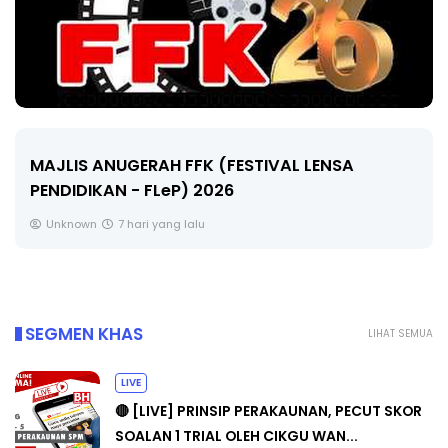
LIVE
🔴 [LIVE] MATEMATIK SR, WANG TAHUN 6 OLEH
CIKGU ANITA #ALLINONE #141 #...
Yu. Chekgu LK
9 hari yang lalu
SEGMEN KHAS
LIHAT SEMUA
LIVE
🔴 [LIVE] PRINSIP PERAKAUNAN, PECUT SKOR
SOALAN 1 TRIAL OLEH CIKGU WAN...