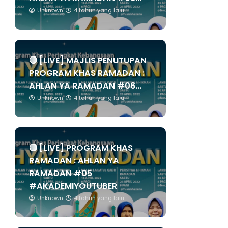
Unknown
4 tahun yang lalu
🔴 [LIVE] MAJLIS PENUTUPAN
PROGRAM KHAS RAMADAN :
AHLAN YA RAMADAN #06...
Unknown
4 tahun yang lalu
🔴 [LIVE] PROGRAM KHAS
RAMADAN : AHLAN YA
RAMADAN #05
#AKADEMIYOUTUBER
Unknown
4 tahun yang lalu