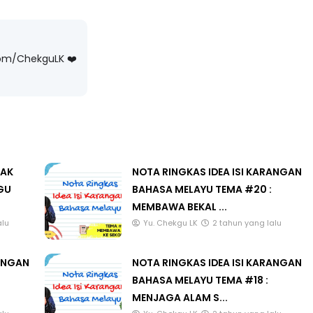
com/ChekguLK ❤️
Sejarah Tingkatan 4
 MATEMATIK SR, WANG
Unknown
6 hari yang lalu
LEH CIKGU ANITA
 #141 #...
LK
6 hari yang lalu
LAK
NOTA RINGKAS IDEA ISI KARANGAN
GU
BAHASA MELAYU TEMA #20 :
MEMBAWA BEKAL ...
alu
Yu. Chekgu LK
2 tahun yang lalu
RANGAN
NOTA RINGKAS IDEA ISI KARANGAN
BAHASA MELAYU TEMA #18 :
MENJAGA ALAM S...