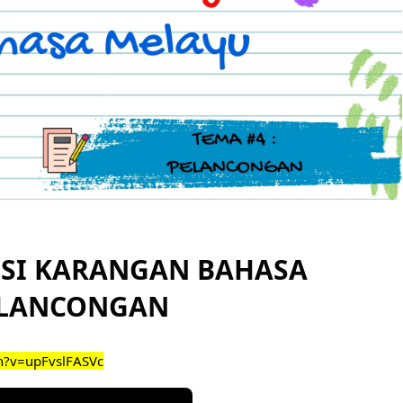
ISI KARANGAN BAHASA
PELANCONGAN
h?v=upFvslFASVc