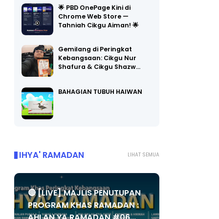
🌟 PBD OnePage Kini di
Chrome Web Store —
Tahniah Cikgu Aiman! 🌟
Gemilang di Peringkat
Kebangsaan: Cikgu Nur
Shafura & Cikgu Shazw…
BAHAGIAN TUBUH HAIWAN
IHYA' RAMADAN
LIHAT SEMUA
🔴 [LIVE] MAJLIS PENUTUPAN
PROGRAM KHAS RAMADAN :
AHLAN YA RAMADAN #06...