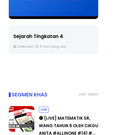
LIVE
BIC
TIM
🔴 [LIVE] PRINSIP PERAKAUNAN,
PEN
BEDAH TUNTAS SOALAN 1 TRIAL
OLEH CIKGU ...
Un
Yu. Chekgu LK
7 hari yang lalu
SEGMEN KHAS
LIHAT SEMUA
LIVE
🔴 [LIVE] MATEMATIK SR,
WANG TAHUN 6 OLEH CIKGU
ANITA #ALLINONE #141 #...