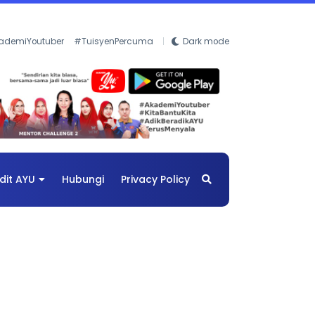
ademiYoutuber
#TuisyenPercuma
Dark mode
dit AYU
Hubungi
Privacy Policy