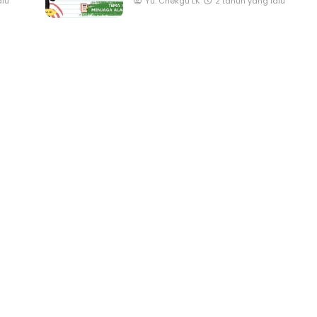
alu
Yu. Chekgu LK
2 tahun yang lalu