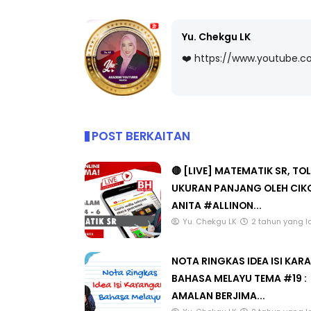
Yu. Chekgu LK
❤️ https://www.youtube.
LIVE
BICARA KORPORAT 3 : PROGRAM
MAKANAN SELAMAT DAN
🔴 [LIVE]
BERKUALITI (AMALAN PER...
TAHUN 6 O
POST BERKAITAN
#ALLINONE
Unknown
9 hari yang lalu
Yu. Chekgu 
🔴 [LIVE] MATEMATIK SR, TO
UKURAN PANJANG OLEH CIK
ANITA #ALLINON...
Yu. Chekgu LK
2 tahun yang l
NOTA RINGKAS IDEA ISI KA
BAHASA MELAYU TEMA #19 :
AMALAN BERJIMA...