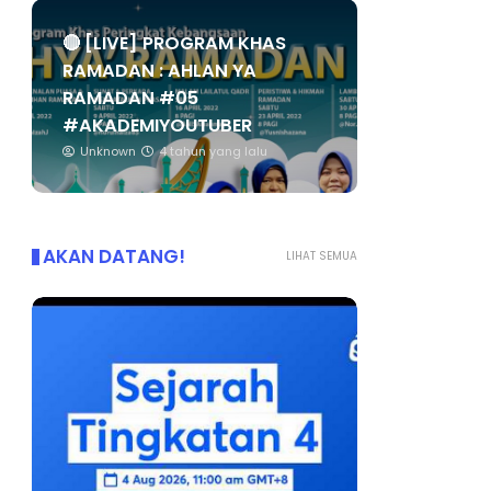
🔴 [LIVE] PROGRAM KHAS
RAMADAN : AHLAN YA
RAMADAN #05
#AKADEMIYOUTUBER
Unknown
4 tahun yang lalu
AKAN DATANG!
LIHAT SEMUA