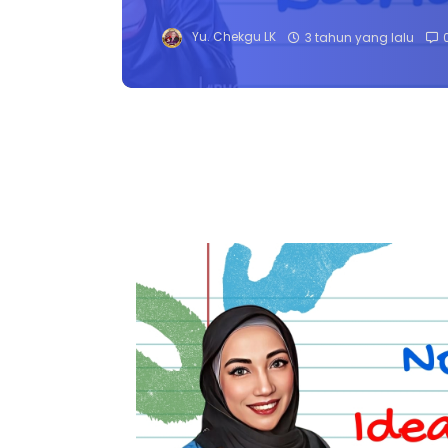
Yu. Chekgu LK
3 tahun yang lalu