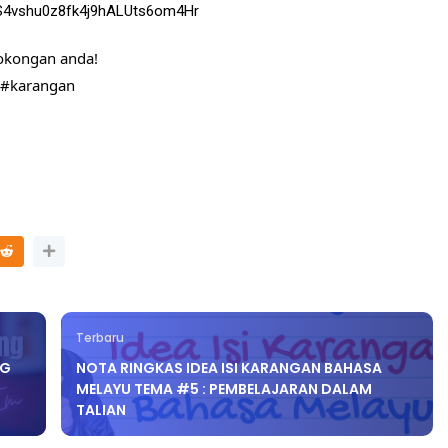
0-S4vshu0z8fk4j9hALUts6om4Hr
sokongan anda!
#karangan
Terbaru
NG
NOTA RINGKAS IDEA ISI KARANGAN BAHASA
MELAYU TEMA #5 : PEMBELAJARAN DALAM
TALIAN