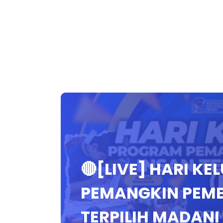
🔴[LIVE] HARI K
PEMANGKIN PEM
TERPILIH MADANI