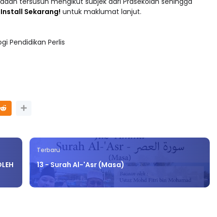
adaan tersusun mengikut subjek dari Prasekolah sehingga
 : Install Sekarang!
untuk maklumat lanjut.
i Pendidikan Perlis
Terbaru
OLEH
13 - Surah Al-'Asr (Masa)