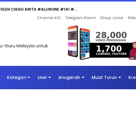
 OLEH CIKGU ANITA #ALLINONE #141 #...
Channel AYU
Telegram Rasmi
Group Junior
#Ak
uru-Guru Malaysia untuk
Kategori
Live!
Anugerah
Muat Turun
Kre