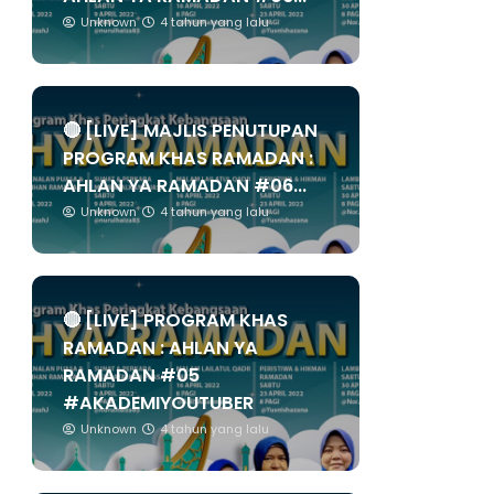
Unknown
4 tahun yang lalu
🔴 [LIVE] MAJLIS PENUTUPAN
PROGRAM KHAS RAMADAN :
AHLAN YA RAMADAN #06...
Unknown
4 tahun yang lalu
🔴 [LIVE] PROGRAM KHAS
RAMADAN : AHLAN YA
RAMADAN #05
#AKADEMIYOUTUBER
Unknown
4 tahun yang lalu