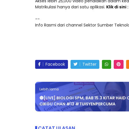
Akses lebih 25,000 video pendidikan dalam ke
Matrikulasi hanya dari satu aplikasi.
Klik di sini
--
Info Rasmi dari channel Sektor Sumber Teknolog
Facebook
Twitter
Lebih lama
🔴[LIVE] BIOLOGI SPM, BAB 15.3 KITAR HAID 
CIKGU CHAN #13 #TUISYENPERCUMA
CATAT ULASAN