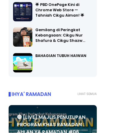
🌟 PBD OnePage Kini di
Chrome Web Store —
Tahniah Cikgu Aiman! 🌟
Gemilang di Peringkat
Kebangsaan: Cikgu Nur
Shafura & Cikgu Shazw…
BAHAGIAN TUBUH HAIWAN
IHYA' RAMADAN
LIHAT SEMUA
🔴 [LIVE] MAJLIS PENUTUPAN
PROGRAM KHAS RAMADAN :
AHLAN YA RAMADAN #06...