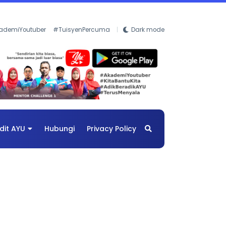
ademiYoutuber
#TuisyenPercuma
Dark mode
dit AYU
Hubungi
Privacy Policy