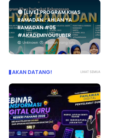
🔴 [LIVE] PROGRAM KHAS
RAMADAN : AHLAN YA
RAMADAN #05
#AKADEMIYOUTUBER
Unknown
4 tahun yang lalu
AKAN DATANG!
LIHAT SEMUA