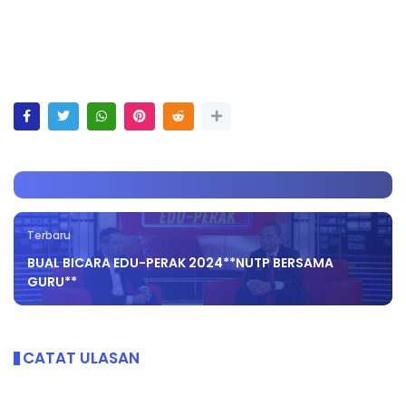
Terbaru
BUAL BICARA EDU-PERAK 2024**NUTP BERSAMA
GURU**
CATAT ULASAN