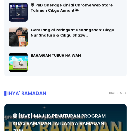
🌟 PBD OnePage Kini di Chrome Web Store —
Tahniah Cikgu Aiman! 🌟
Gemilang di Peringkat Kebangsaan: Cikgu
Nur Shafura & Cikgu Shazw…
BAHAGIAN TUBUH HAIWAN
IHYA' RAMADAN
LIHAT SEMUA
🔴 [LIVE] MAJLIS PENUTUPAN PROGRAM
KHAS RAMADAN : AHLAN YA RAMADAN
#06...