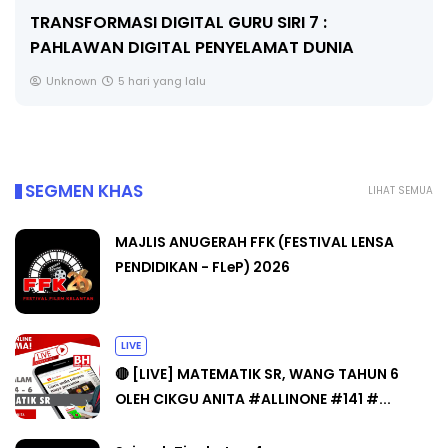
TRANSFORMASI DIGITAL GURU SIRI 7 :
PAHLAWAN DIGITAL PENYELAMAT DUNIA
Unknown
5 hari yang lalu
SEGMEN KHAS
LIHAT SEMUA
MAJLIS ANUGERAH FFK (FESTIVAL LENSA
PENDIDIKAN - FLeP) 2026
LIVE
🔴 [LIVE] MATEMATIK SR, WANG TAHUN 6
OLEH CIKGU ANITA #ALLINONE #141 #...