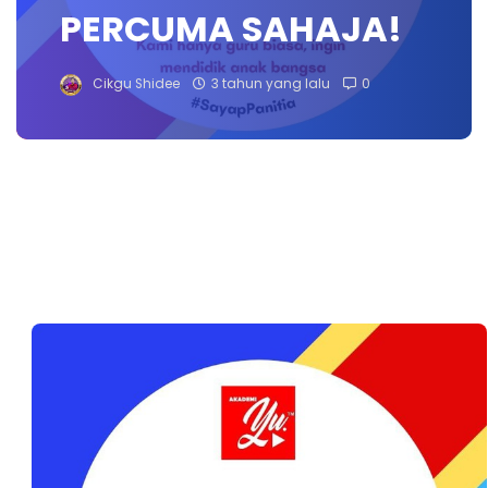
PERCUMA SAHAJA!
Cikgu Shidee
3 tahun yang lalu
0