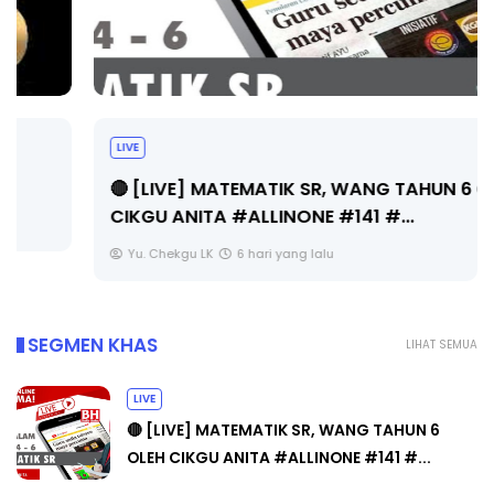
LIVE
🔴 [LIVE] MATEMATIK SR, WANG TAHUN 6 OLEH
CIKGU ANITA #ALLINONE #141 #...
Yu. Chekgu LK
6 hari yang lalu
SEGMEN KHAS
LIHAT SEMUA
LIVE
🔴 [LIVE] MATEMATIK SR, WANG TAHUN 6
OLEH CIKGU ANITA #ALLINONE #141 #...