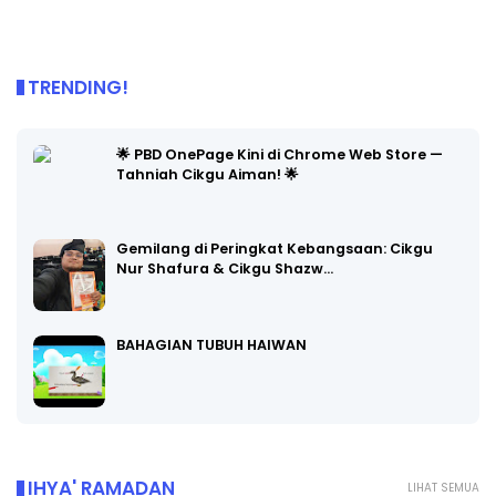
TRENDING!
🌟 PBD OnePage Kini di Chrome Web Store —
Tahniah Cikgu Aiman! 🌟
Gemilang di Peringkat Kebangsaan: Cikgu
Nur Shafura & Cikgu Shazw…
BAHAGIAN TUBUH HAIWAN
IHYA' RAMADAN
LIHAT SEMUA