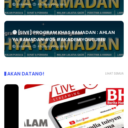
Unknown
4 tahun yang lalu
🔴 [LIVE] PROGRAM KHAS RAMADAN : AHLAN
YA RAMADAN #05 #AKADEMIYOUTUBER
Unknown
4 tahun yang lalu
AKAN DATANG!
LIHAT SEMUA