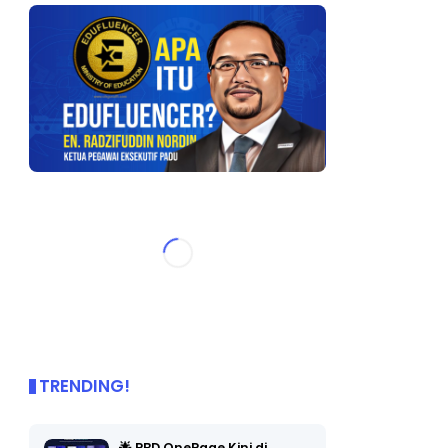
TRENDING!
🌟 PBD OnePage Kini di