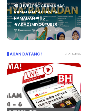
🔴 [LIVE] PROGRAM KHAS
RAMADAN : AHLAN YA
RAMADAN #05
#AKADEMIYOUTUBER
Unknown
4 tahun yang lalu
AKAN DATANG!
LIHAT SEMUA