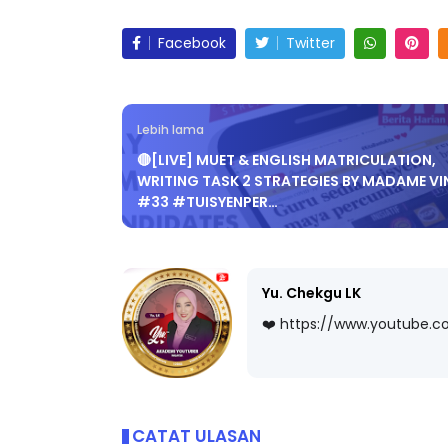
Facebook
Twitter
Lebih lama
🔴[LIVE] MUET & ENGLISH MATRICULATION,
WRITING TASK 2 STRATEGIES BY MADAME VI
#33 #TUISYENPER…
Yu. Chekgu LK
❤️ https://www.youtube.
CATAT ULASAN