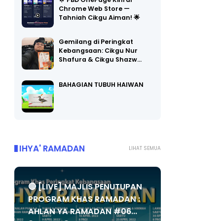
Chrome Web Store —
Tahniah Cikgu Aiman! 🌟
Gemilang di Peringkat
Kebangsaan: Cikgu Nur
Shafura & Cikgu Shazw…
BAHAGIAN TUBUH HAIWAN
IHYA' RAMADAN
LIHAT SEMUA
🔴 [LIVE] MAJLIS PENUTUPAN
PROGRAM KHAS RAMADAN :
AHLAN YA RAMADAN #06...