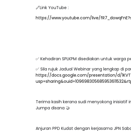
🔗Link YouTube :
https://www.youtube.com/live/fR7_dowqFnE?
✅ Kehadiran SPLKPM disediakan untuk warga pe
✅ Sila rujuk Jadual Webinar yang lengkap di pa
https://docs.google.com/presentation/d/1K
usp=sharing&ouid=109698305685953611532&rt
Terima kasih kerana sudi menyokong inisiatif
Jumpa disana 🤝
Anjuran PPD Kudat dengan kerjasama JPN Sabah