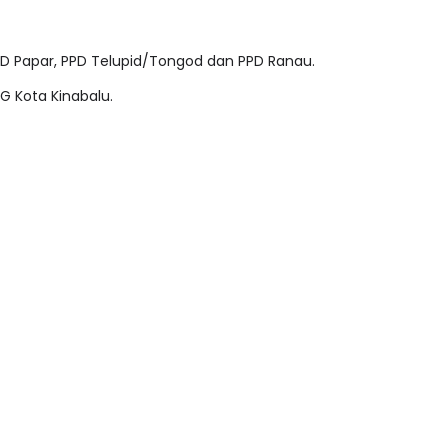
PD Papar, PPD Telupid/Tongod dan PPD Ranau.
 Kota Kinabalu.
NAL 8 :
MAJLIS ANUGERAH FFK
 PENGARAH
(FESTIVAL LENSA PENDIDIKAN -
AYSIA
FLeP) 2026
ng lalu
Unknown
4 hari yang lalu