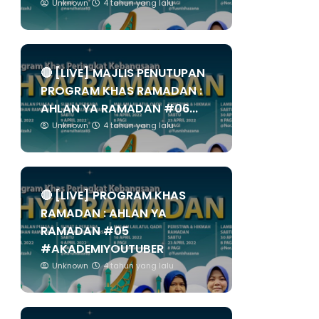
Unknown
4 tahun yang lalu
🔴 [LIVE] MAJLIS PENUTUPAN
PROGRAM KHAS RAMADAN :
AHLAN YA RAMADAN #06...
Unknown
4 tahun yang lalu
🔴 [LIVE] PROGRAM KHAS
RAMADAN : AHLAN YA
RAMADAN #05
#AKADEMIYOUTUBER
Unknown
4 tahun yang lalu