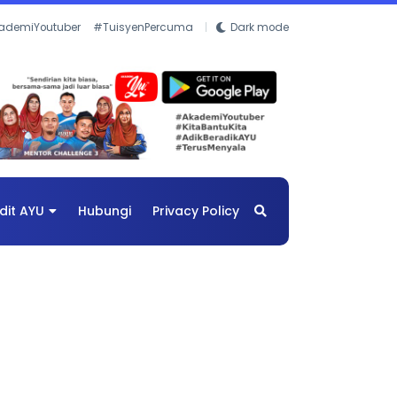
ademiYoutuber
#TuisyenPercuma
Dark mode
dit AYU
Hubungi
Privacy Policy