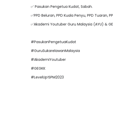
✅ Pasukan Pengetua Kudat, Sabah.
✅PPD Beluran, PPD Kuala Penyu, PPD Tuaran, P
IVE
✅Akademi Youtuber Guru Malaysia (AYU) & GEG
BICARA PROFESIO
TIMBALAN KETUA
 [LIVE] PRINSIP PERAKAUNAN,
PENDIDIKAN MAL
EDAH TUNTAS SOALAN 1 TRIAL
#PasukanPengetuaKudat
LEH CIKGU ...
Unknown
9 hari ya
#GuruSukarelawanMalaysia
Yu. Chekgu LK
7 hari yang lalu
#AkademiYoutuber
#GEGKK
#LevelUp!SPM2023