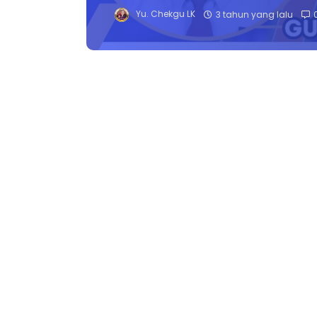
Yu. Chekgu LK
3 tahun yang lalu