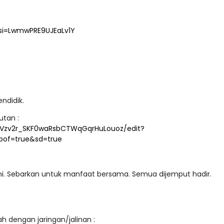
si=LwmwPRE9UJEaLv1Y
ndidik.
utan :
VTVzv2r_SKF0waRsbCTWqGqrHuLouoz/edit?
pof=true&sd=true
 ini. Sebarkan untuk manfaat bersama. Semua dijemput hadir.
 dengan jaringan/jalinan :