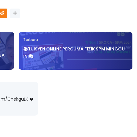
Terbaru
📚TUISYEN ONLINE PERCUMA FIZIK SPM MINGGU
NA
INI📚
com/ChekguLK ❤️