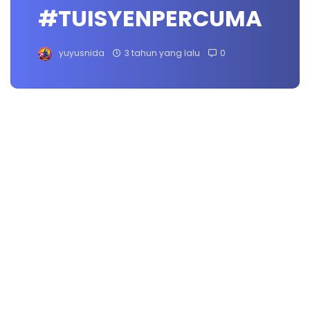
#TUISYENPERCUMA
yuyusnida
3 tahun yang lalu
0