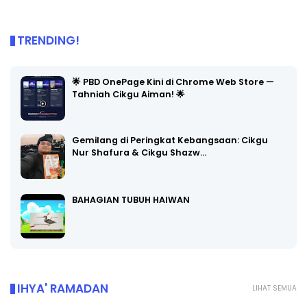
TRENDING!
🌟 PBD OnePage Kini di Chrome Web Store —
Tahniah Cikgu Aiman! 🌟
Gemilang di Peringkat Kebangsaan: Cikgu
Nur Shafura & Cikgu Shazw…
BAHAGIAN TUBUH HAIWAN
IHYA' RAMADAN
LIHAT SEMUA