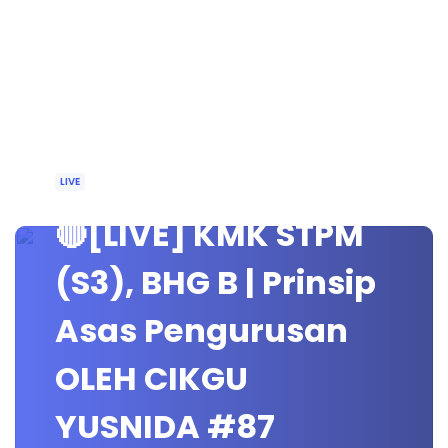
LIVE
🔴[LIVE] KMK STPM
(S3), BHG B | Prinsip
Asas Pengurusan
OLEH CIKGU
YUSNIDA #87