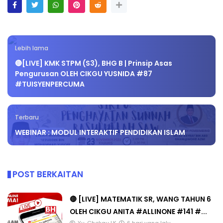
Lebih lama
🔴[LIVE] KMK STPM (S3), BHG B | Prinsip Asas
Pengurusan OLEH CIKGU YUSNIDA #87
#TUISYENPERCUMA
Terbaru
WEBINAR : MODUL INTERAKTIF PENDIDIKAN ISLAM
POST BERKAITAN
🔴 [LIVE] MATEMATIK SR, WANG TAHUN 6
OLEH CIKGU ANITA #ALLINONE #141 #...