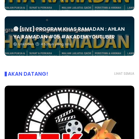
🔴 [LIVE] PROGRAM KHAS RAMADAN : AHLAN
YA RAMADAN #05 #AKADEMIYOUTUBER
Unknown
4 tahun yang lalu
AKAN DATANG!
LIHAT SEMUA