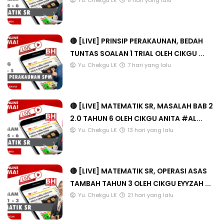
Yu. Chekgu LK
6 hari yang lalu
🔴 [LIVE] PRINSIP PERAKAUNAN, BEDAH
TUNTAS SOALAN 1 TRIAL OLEH CIKGU ...
Yu. Chekgu LK
7 hari yang lalu
🔴 [LIVE] MATEMATIK SR, MASALAH BAB 2
2.0 TAHUN 6 OLEH CIKGU ANITA #AL...
Yu. Chekgu LK
13 hari yang lalu
🔴 [LIVE] MATEMATIK SR, OPERASI ASAS
TAMBAH TAHUN 3 OLEH CIKGU EYYZAH ...
Yu. Chekgu LK
21 hari yang lalu