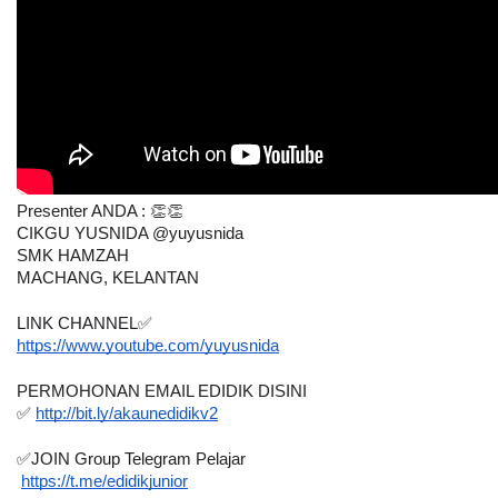
Presenter ANDA : 👏👏
CIKGU YUSNIDA @yuyusnida
SMK HAMZAH
MACHANG, KELANTAN
LINK CHANNEL✅
https://www.youtube.com/yuyusnida
PERMOHONAN EMAIL EDIDIK DISINI
✅
http://bit.ly/akaunedidikv2
✅JOIN Group Telegram Pelajar
https://t.me/edidikjunior