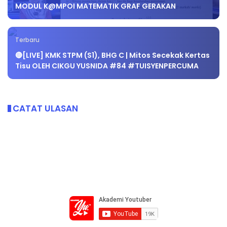
MODUL K@MPOI MATEMATIK GRAF GERAKAN
Terbaru
🔴[LIVE] KMK STPM (S1), BHG C | Mitos Secekak Kertas
Tisu OLEH CIKGU YUSNIDA #84 #TUISYENPERCUMA
CATAT ULASAN