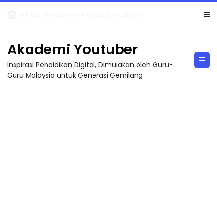
LIVE
🔴 [LIVE] MATEMATIK SR, WANG TAHUN 6 OLEH CIKGU ANITA #ALLINONE #141 #...
Akademi Youtuber
Inspirasi Pendidikan Digital, Dimulakan oleh Guru-
Guru Malaysia untuk Generasi Gemilang