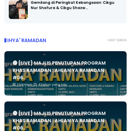
Gemilang di Peringkat Kebangsaan: Cikgu
Nur Shafura & Cikgu Shazw…
IHYA' RAMADAN
LIHAT SEMUA
🔴 [LIVE] MAJLIS PENUTUPAN PROGRAM
KHAS RAMADAN : AHLAN YA RAMADAN
#06...
Unknown
4 tahun yang lalu
🔴 [LIVE] MAJLIS PENUTUPAN PROGRAM
KHAS RAMADAN : AHLAN YA RAMADAN
#06...