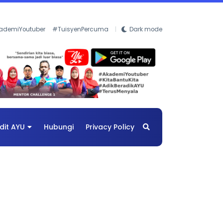
ademiYoutuber
#TuisyenPercuma
Dark mode
dit AYU
Hubungi
Privacy Policy