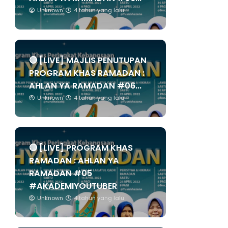
Unknown
4 tahun yang lalu
🔴 [LIVE] MAJLIS PENUTUPAN
PROGRAM KHAS RAMADAN :
AHLAN YA RAMADAN #06...
Unknown
4 tahun yang lalu
🔴 [LIVE] PROGRAM KHAS
RAMADAN : AHLAN YA
RAMADAN #05
#AKADEMIYOUTUBER
Unknown
4 tahun yang lalu