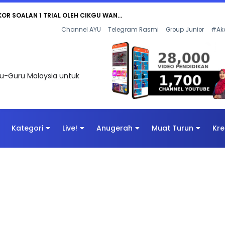
AN DIGITAL PENYELAMAT DUNIA
Channel AYU
Telegram Rasmi
Group Junior
#Ak
uru-Guru Malaysia untuk
Kategori
Live!
Anugerah
Muat Turun
Kre