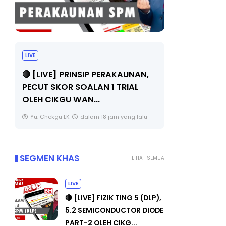
TRANSFORMASI DIGITAL GU
SIRI 7 : PAHLAWAN DIGITAL
RINSIP PERAKAUNAN,
PENYELAMAT DUNIA
 SOALAN 1 TRIAL
WAN...
Unknown
5 hari yang lalu
dalam 18 jam yang lalu
SEGMEN KHAS
LIHAT SEMUA
LIVE
🔴 [LIVE] FIZIK TING 5 (DLP),
5.2 SEMICONDUCTOR DIODE
PART-2 OLEH CIKG...