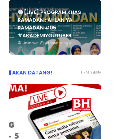
🔴 [LIVE] PROGRAM KHAS
RAMADAN : AHLAN YA
RAMADAN #05
#AKADEMIYOUTUBER
Unknown
4 tahun yang lalu
AKAN DATANG!
LIHAT SEMUA