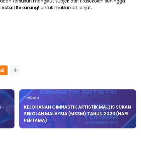
adaan tersusun mengikut subjek dari Prasekolah sehingga
 : Install Sekarang!
untuk maklumat lanjut.
Terbaru
 -
KEJOHANAN GIMNASTIK ARTISTIK MAJLIS SUKAN
SEKOLAH MALAYSIA (MSSM) TAHUN 2023 (HARI
PERTAMA)