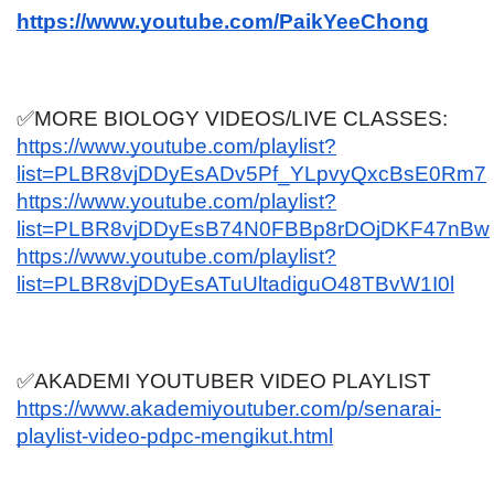
https://www.youtube.com/PaikYeeChong
✅MORE BIOLOGY VIDEOS/LIVE CLASSES:
https://www.youtube.com/playlist?
list=PLBR8vjDDyEsADv5Pf_YLpvyQxcBsE0Rm7
https://www.youtube.com/playlist?
list=PLBR8vjDDyEsB74N0FBBp8rDOjDKF47nBw
https://www.youtube.com/playlist?
list=PLBR8vjDDyEsATuUltadiguO48TBvW1I0l
✅AKADEMI YOUTUBER VIDEO PLAYLIST
https://www.akademiyoutuber.com/p/senarai-
playlist-video-pdpc-mengikut.html