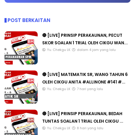
POST BERKAITAN
🔴 [LIVE] PRINSIP PERAKAUNAN, PECUT
SKOR SOALAN 1 TRIAL OLEH CIKGU WAN...
Yu. Chekgu LK
dalam 4 jam yang lalu
🔴 [LIVE] MATEMATIK SR, WANG TAHUN 6
OLEH CIKGU ANITA #ALLINONE #141 #...
Yu. Chekgu LK
7 hari yang lalu
🔴 [LIVE] PRINSIP PERAKAUNAN, BEDAH
TUNTAS SOALAN 1 TRIAL OLEH CIKGU ...
Yu. Chekgu LK
8 hari yang lalu