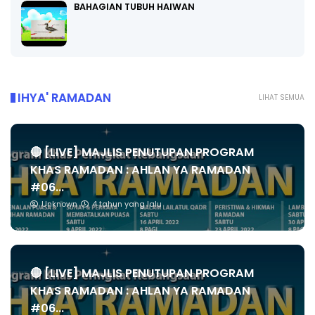
BAHAGIAN TUBUH HAIWAN
IHYA' RAMADAN
LIHAT SEMUA
🔴 [LIVE] MAJLIS PENUTUPAN PROGRAM
KHAS RAMADAN : AHLAN YA RAMADAN
#06...
Unknown
4 tahun yang lalu
🔴 [LIVE] MAJLIS PENUTUPAN PROGRAM
KHAS RAMADAN : AHLAN YA RAMADAN
#06...