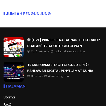
JUMLAH PENGUNJUNG
🔴 [LIVE] PRINSIP PERAKAUNAN, PECUT SKOR
SOALAN 1 TRIAL OLEH CIKGU WAN...
Yu. Chekgu LK
dalam 4 jam yang lalu
TRANSFORMASI DIGITAL GURU SIRI 7 :
PAHLAWAN DIGITAL PENYELAMAT DUNIA
Unknown
4 hari yang lalu
HALAMAN
Utama
F.A.Q