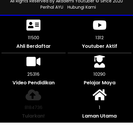
All Rights Reserved by
Akademi Youtuber
© Since 2020
Perihal AYU
Hubungi Kami
11500
1312
Ahli Berdaftar
Youtuber Aktif
25316
10290
Video Pendidikan
Pelajar Maya
8403360
1
Tularkan!
Laman Utama