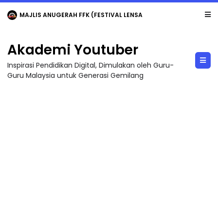
LIVE
🔴 [LIVE] MATEMATIK SR, WANG TAHUN 6 OLEH CIKGU ANITA #ALLINONE #141 #...
Akademi Youtuber
Inspirasi Pendidikan Digital, Dimulakan oleh Guru-
Guru Malaysia untuk Generasi Gemilang