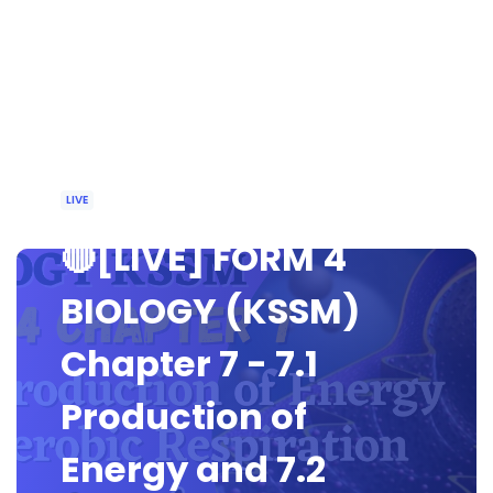
LIVE
🔴[LIVE] FORM 4
BIOLOGY (KSSM)
Chapter 7 - 7.1
Production of
Energy and 7.2