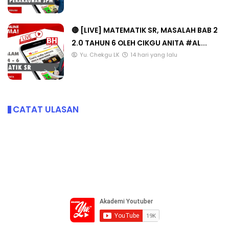
🔴 [LIVE] MATEMATIK SR, MASALAH BAB 2
2.0 TAHUN 6 OLEH CIKGU ANITA #AL...
Yu. Chekgu LK
14 hari yang lalu
CATAT ULASAN