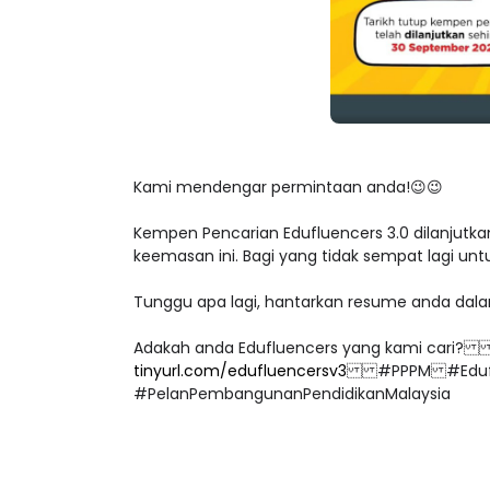
Kami mendengar permintaan anda!😉😉
Kempen Pencarian Edufluencers 3.0 dilanjutka
keemasan ini. Bagi yang tidak sempat lagi u
Tunggu apa lagi, hantarkan resume anda dal
Adakah anda Edufluencers yang kami cari? Da
tinyurl.com/edufluencersv3
#PPPM #Eduflue
#PelanPembangunanPendidikanMalaysia