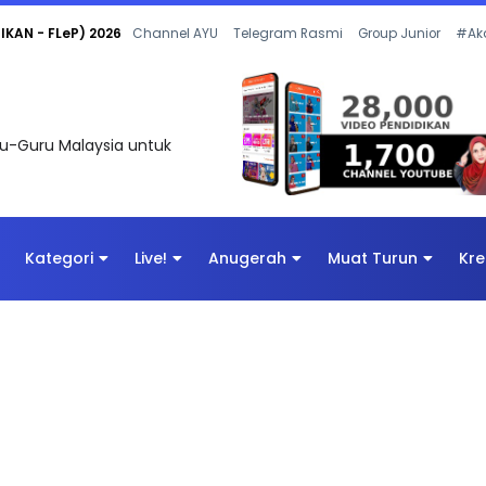
 OLEH CIKGU ANITA #ALLINONE #141 #...
Channel AYU
Telegram Rasmi
Group Junior
#Ak
uru-Guru Malaysia untuk
Kategori
Live!
Anugerah
Muat Turun
Kre