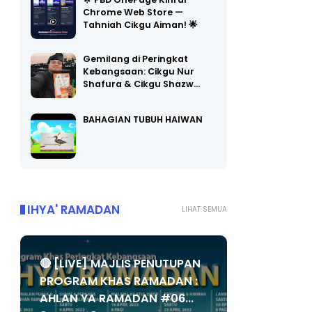
🌟 PBD OnePage Kini di
Chrome Web Store —
Tahniah Cikgu Aiman! 🌟
Gemilang di Peringkat
Kebangsaan: Cikgu Nur
Shafura & Cikgu Shazw…
BAHAGIAN TUBUH HAIWAN
IHYA' RAMADAN
LIHAT SEMUA
🔴 [LIVE] MAJLIS PENUTUPAN
PROGRAM KHAS RAMADAN :
AHLAN YA RAMADAN #06...