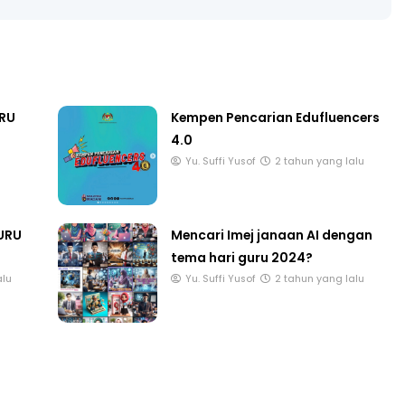
URU
Kempen Pencarian Edufluencers
4.0
Yu. Suffi Yusof
2 tahun yang lalu
GURU
Mencari Imej janaan AI dengan
tema hari guru 2024?
alu
Yu. Suffi Yusof
2 tahun yang lalu