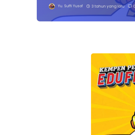
Yu. Suffi Yusof
3 tahun yang lalu