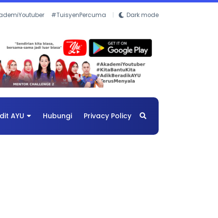
ademiYoutuber
#TuisyenPercuma
Dark mode
dit AYU
Hubungi
Privacy Policy