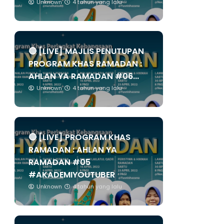
Unknown
4 tahun yang lalu
🔴 [LIVE] MAJLIS PENUTUPAN
PROGRAM KHAS RAMADAN :
AHLAN YA RAMADAN #06...
Unknown
4 tahun yang lalu
🔴 [LIVE] PROGRAM KHAS
RAMADAN : AHLAN YA
RAMADAN #05
#AKADEMIYOUTUBER
Unknown
4 tahun yang lalu