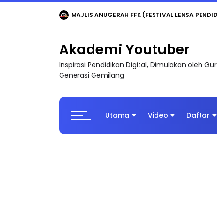
LIVE
🔴 [LIVE] MATEMATIK SR, WANG TAHUN 6
Akademi Youtuber
Inspirasi Pendidikan Digital, Dimulakan oleh G
Generasi Gemilang
Utama
Video
Daftar