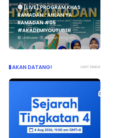
🔴 [LIVE] PROGRAM KHAS
RAMADAN : AHLAN YA
RAMADAN #05
#AKADEMIYOUTUBER
Unknown
4 tahun yang lalu
AKAN DATANG!
LIHAT SEMUA