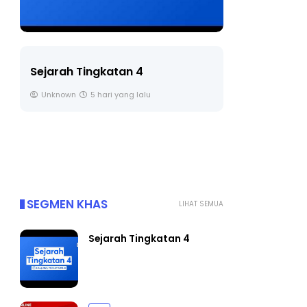
LIVE
Sejarah Tingkatan 4
🔴 [LIVE] 
Unknown
5 hari yang lalu
BEDAH TUNT
OLEH CIKGU 
Yu. Chekgu LK
SEGMEN KHAS
LIHAT SEMUA
Sejarah Tingkatan 4