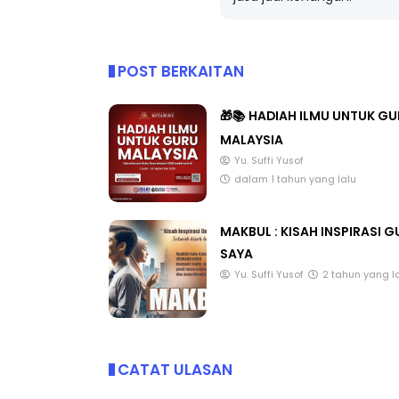
jasa jadi kenangan.
POST BERKAITAN
🎁📚 HADIAH ILMU UNTUK G
MALAYSIA
Yu. Suffi Yusof
dalam 1 tahun yang lalu
MAKBUL : KISAH INSPIRASI 
SAYA
Yu. Suffi Yusof
2 tahun yang l
CATAT ULASAN