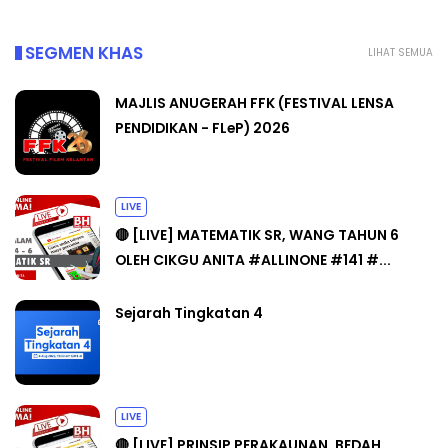
SEGMEN KHAS
LIHAT SEMUA
MAJLIS ANUGERAH FFK (FESTIVAL LENSA
PENDIDIKAN - FLeP) 2026
LIVE
🔴 [LIVE] MATEMATIK SR, WANG TAHUN 6
OLEH CIKGU ANITA #ALLINONE #141 #...
Sejarah Tingkatan 4
LIVE
🔴 [LIVE] PRINSIP PERAKAUNAN, BEDAH