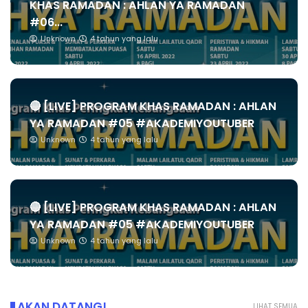
KHAS RAMADAN : AHLAN YA RAMADAN
#06...
Unknown
4 tahun yang lalu
🔴 [LIVE] PROGRAM KHAS RAMADAN : AHLAN
YA RAMADAN #05 #AKADEMIYOUTUBER
Unknown
4 tahun yang lalu
🔴 [LIVE] PROGRAM KHAS RAMADAN : AHLAN
YA RAMADAN #05 #AKADEMIYOUTUBER
Unknown
4 tahun yang lalu
AKAN DATANG!
LIHAT SEMUA