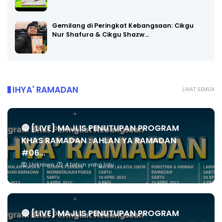
Gemilang di Peringkat Kebangsaan: Cikgu
Nur Shafura & Cikgu Shazw…
IHYA' RAMADAN
LIHAT SEMUA
🔴 [LIVE] MAJLIS PENUTUPAN PROGRAM
KHAS RAMADAN : AHLAN YA RAMADAN
#06...
Unknown
4 tahun yang lalu
🔴 [LIVE] MAJLIS PENUTUPAN PROGRAM