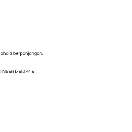
diah lumayan. Tunggu apa lagi? Klik pautan di bawah untuk
pahala berpanjangan.
DIDIKAN MALAYSIA._