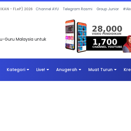
 OLEH CIKGU ANITA #ALLINONE #141 #...
Channel AYU
Telegram Rasmi
Group Junior
#Ak
uru-Guru Malaysia untuk
Kategori
Live!
Anugerah
Muat Turun
Kre