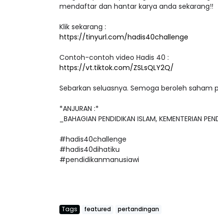
Jangan lepaskan peluang untuk memenangi ha
mendaftar dan hantar karya anda sekarang‼️
Klik sekarang :
https://tinyurl.com/hadis40challenge
Contoh-contoh video Hadis 40 :
https://vt.tiktok.com/ZSLsQLY2Q/
Sebarkan seluasnya. Semoga beroleh saham 
*ANJURAN :*
_BAHAGIAN PENDIDIKAN ISLAM, KEMENTERIAN PEN
#hadis40challenge
#hadis40dihatiku
#pendidikanmanusiawi
Tags
featured
pertandingan