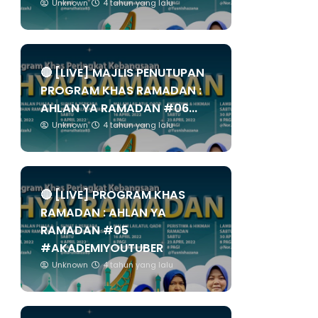
Unknown
4 tahun yang lalu
🔴 [LIVE] MAJLIS PENUTUPAN
PROGRAM KHAS RAMADAN :
AHLAN YA RAMADAN #06...
Unknown
4 tahun yang lalu
🔴 [LIVE] PROGRAM KHAS
RAMADAN : AHLAN YA
RAMADAN #05
#AKADEMIYOUTUBER
Unknown
4 tahun yang lalu