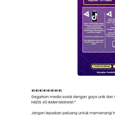
🔊🔊🔊🔊🔊🔊🔊🔊
Gegarkan media sosial dengan gaya unik dan t
HADIS 40 IMAM NAWAWI.*