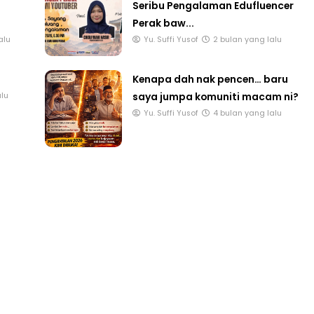
a
Sarang & Sayang Satu Peluang,
Seribu Pengalaman Edufluencer
Perak baw...
alu
Yu. Suffi Yusof
2 bulan yang lalu
LIVE
T 3 : PROGRAM
Kenapa dah nak pencen… baru
AT DAN
🔴 [LIVE] MATEMATIK SR, WANG
saya jumpa komuniti macam ni?
alu
AN PER...
TAHUN 6 OLEH CIKGU ANITA
Yu. Suffi Yusof
4 bulan yang lalu
#ALLINONE #141 #...
ang lalu
Yu. Chekgu LK
7 hari yang lalu