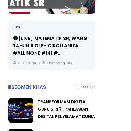
LIVE
Sejarah Tingkatan 4
🔴 [LIVE] 
Unknown
7 hari yang lalu
BEDAH TUN
OLEH CIKGU
Yu. Chekgu 
SEGMEN KHAS
LIHAT SEMUA
TRANSFORMASI DIGITAL
GURU SIRI 7 : PAHLAWAN
DIGITAL PENYELAMAT DUNIA