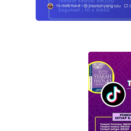
Yu. Suffi Yusof
3 tahun yang lalu