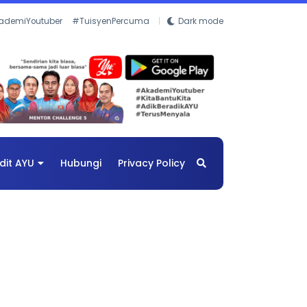
ademiYoutuber
#TuisyenPercuma
Dark mode
dit AYU
Hubungi
Privacy Policy