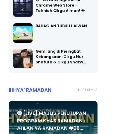
🌟 PBD OnePage Kini di
Chrome Web Store —
Tahniah Cikgu Aiman! 🌟
BAHAGIAN TUBUH HAIWAN
Gemilang di Peringkat
Kebangsaan: Cikgu Nur
Shafura & Cikgu Shazw…
IHYA' RAMADAN
LIHAT SEMUA
🔴 [LIVE] MAJLIS PENUTUPAN
PROGRAM KHAS RAMADAN :
AHLAN YA RAMADAN #06...