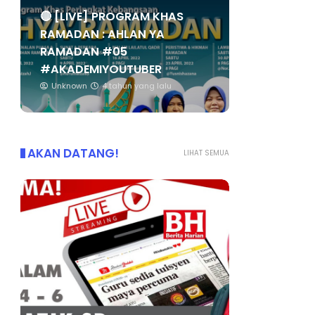
🔴 [LIVE] PROGRAM KHAS
RAMADAN : AHLAN YA
RAMADAN #05
#AKADEMIYOUTUBER
Unknown
4 tahun yang lalu
AKAN DATANG!
LIHAT SEMUA